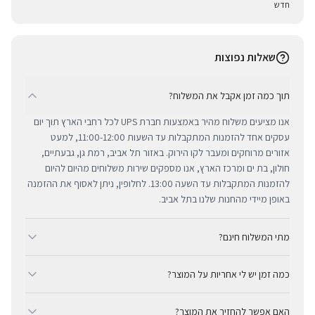
חדש
שאלות נפוצות
תוך כמה זמן אקבל את המשלוח?
אנו מציעים משלוח מהיר באמצעות חברת UPS לכל רחבי הארץ תוך יום
עסקים אחד להזמנות המתקבלות עד השעות 11:00-12:00, למעט
אזורים מרוחקים ומעבר לקו הירוק. באזור תל אביב, רמת גן, גבעתיים,
חולון, בת ים ומרכז הארץ, אנו מספקים שירות משלוחים מהיום להיום
להזמנות המתקבלות עד השעה 13:00. לחלופין, ניתן לאסוף את ההזמנה
באופן מיידי מהחנות שלנו בתל אביב.
מתי המשלוח חינם?
ב-BUYIPHONE אנו מציעים משלוח מהיר וחינם לכל רחבי הארץ בכל קנייה
כמה זמן יש לי אחריות על המוצר?
מעל ₪300. השירות מתבצע באמצעות חברת UPS, חברת המשלוחים
המובילה והאמינה בישראל. עבור רכישות בסכום נמוך מ-₪300, המשלוח
כל מוצרי אפל החדשים באתר BUYIPHONE מגיעים עם שנה אחת של
המהיר זמין בעלות נוחה של ₪35 בלבד.
האם אפשר להחזיר את המוצר?