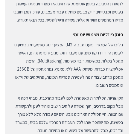
לתאורת הסביבה באופן אוטומטי. שדרוגים אלו מפחיתים את העייפות
בעיניים ומבטיחים דיוק צבעים מוחלט עבור מעצבים, עורכי תוכן וחובבי
מדיה המחפשים חוויה ויזואלית עשירה וריאליסטית בכל תנאי תאורה.
פונקציונליות ושימוש יומיומי
בליבו של המכשיר פועם שבב ה-M2, המציע זינוק משמעותי בביצועים
לעומת הדורות הקודמים. עם מעבד חזק ומנוע גרפי מתקדם, האייפד
מטפל בקלות במשימות ריבוי-משימות (Multitasking), הרצת
אפליקציות כבדות ומשחקי AAA ללא מאמץ. נפח אחסון של 256GB
מספק מרחב עבודה נוח לשמירת ספריות תמונות, פרויקטים של וידאו
ומסמכים חשובים.
הקישוריות הסלולרית מאפשרת לכם לעבוד מהרכבת, מבתי קפה או
מכל מקום בדרכים, תוך שמירה על חיבור יציב ומהיר לענן ולתקשורת
עם הצוות. חיי הסוללה הארוכים מבטיחים יום עבודה מלא ללא צורך
בטעינה, מה שהופך אותו לכלי העבודה המרכזי שלכם בבית, במשרד
ובדרכים, מבלי להתפשר על ביצועים או מהירות תגובה.