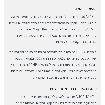
תאימות ודגמים
ה-iPad Air 13 נבנה כדי להיות מרכז היצירה שלכם, עם תמיכה מלאה
ב-Apple Pencil Pro המאפשר דיוק של פיקסל בודד ותגובתיות מיידית
לכל תנועה. המכשיר תואם גם ל-Magic Keyboard, ההופך אותו
לתחליף מחשב נייד עוצמתי עם מקלדת מלאה ומשטח מגע איכותי
לעבודה פרודוקטיבית בכל מקום.
חיבור ה-USB-C המובנה תומך בהעברת נתונים מהירה במיוחד ובחיבור
ישיר למסכי 6K חיצוניים, כונני אחסון ותחנות עגינה. בנוסף, המכשיר
כולל מערך מצלמות מתקדם עם מצלמת סלפי 12MP במיקום אופקי,
המושלמת לשיחות וידאו מקצועיות ב-FaceTime ובאפליקציות שיחות
נוספות תוך שמירה על זווית צילום טבעית ומחמיאה.
למה כדאי לקנות ב-BUYIPHONE
ב-BUYIPHONE אנו גאים להציע ללקוחותינו את חוויית הרכישה
המקצועית ביותר בישראל למוצרי Apple פרימיום. כשאתם רוכשים