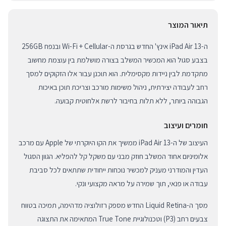
תיאור המוצר
ה-iPad Air 13 אינץ' החדש בגרסת ה-Wi-Fi + Cellular ובנפח 256GB
בצבע סגול הוא המכשיר המשלב בצורה מושלמת בין עוצמת מחשוב
מתקדמת לבין ניידות מקסימלית. הוא תוכנן עבור אלו הזקוקים למסך
רחב לעבודה יצירתית, ניהול משימות מורכב וצריכת תוכן באיכות
הגבוהה ביותר, ללא תלות בחיבור לרשת אלחוטית קבועה.
חומרים ועיצוב
העיצוב של ה-iPad Air 13 ממשיך את הקו היוקרתי של Apple עם מרכב
אלומיניום אחוד המשלב חוזק מבני עם משקל קל להפליא. הגוון הסגול
העדין והמודרני מעניק למכשיר נוכחות ייחודית שתתאים לכל סביבת
עבודה או פנאי, תוך שמירה על מראה מקצועי ונקי.
מסך ה-Liquid Retina החדש מספק רזולוציה מדהימה, תמיכה בטווח
צבעים רחב (P3) וטכנולוגיית True Tone המתאימה את התצוגה