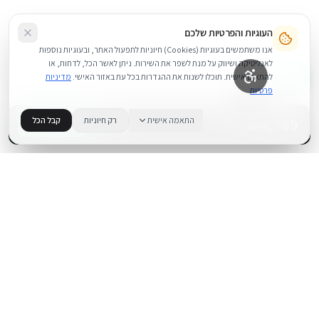
העוגיות והפרטיות שלכם
אנו משתמשים בעוגיות (Cookies) חיוניות לתפעול האתר, ובעוגיות נוספות
לאנליטיקה ושיווק על מנת לשפר את השירות. ניתן לאשר הכל, לדחות, או
להתאים אישית. תוכלו לשנות את ההגדרות בכל עת באזור האישי.
מדיניות
פרטיות
4,789
₪
התאמה אישית
רק חיוניות
קבל הכל
+
−
BUY NOW
1
במלאי
.
BUYIPHONE
משווק מוצרי אפל בישראל. קונים בקליק עם אחריות אמיתית.
א׳–ה׳: 10:00–18:00