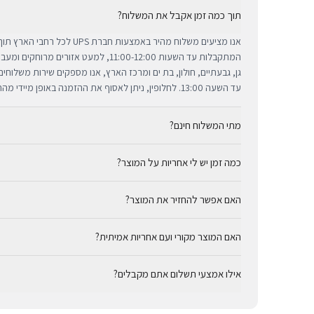
תוך כמה זמן אקבל את המשלוח?
אנו מציעים משלוח מהיר באמצעות חברת 
המתקבלות עד השעות 11:00-12:00, למעט אזורי
גן, גבעתיים, חולון, בת ים ומרכז הארץ, אנו מספקים שירות משלוח
עד השעה 13:00. לחלופין, ניתן לאסוף את ההזמנה באופן מיידי מהחנות שלנו בתל אביב.
מתי המשלוח חינם?
כמה זמן יש לי אחריות על המוצר?
באמצעות חברת UPS, חברת המשלוחים המובילה והאמינה בי
מ-₪300, המשלוח המהיר זמין בעלות נוחה של ₪35 בלבד.
כל מוצרי אפל החדשים באתר BUYIPHONE מ
האם אפשר להחזיר את המוצר?
הניתנת למימוש בכל מעבדות השירות המורשות בישראל. עבור מוצר
המדויקת מצוינת בצורה ברורה ונגישה בדף המוצר הספציפי. מרכז ה
כן, ניתן להחזיר מוצר תוך 14 יום מקבלתו בכפוף לתקנון
לרשותך תמיד כדי להעניק מענה מהיר ומכבד לכל צורך.
האם המוצר מקורי ועם אחריות אמיתית?
זיכוי עבור מוצרים שנפתחו מאריזתם המקורית או כאלו שנעשה בהם 
באמצעי התשלום המקורי, בתנאי שהמוצר נותר במצבו החדש והמקור
בהחלט. BUYIPHONE היא יבואן רשמי ומשווק מורשה. כל המ
אילו אמצעי תשלום אתם מקבלים?
יבואן אמיתית — לא אפור ולא מקביל.