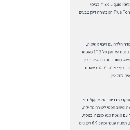
ומשקל קל המאפשר נשיאה נוחה בתיק לאורך כל היום. מסך ה-Liquid Retina מצויד בציפוי
אנטי-רפלקטיבי למניעת השתקפויות, בהירות גבוהה וטכנולוגיית True Tone המבטיחה דיוק צבעים
העוצמתי של Apple, המאפשר עבודה חלקה עם ריבוי משימות,
עריכת וידאו ב-4K והרצת אפליקציות גרפיות מורכבות ללא השהיות. נפח האחסון של 1TB מאפשר
וש מחוסר מקום. השילוב בין
בטיח חיבור רציף לאינטרנט גם כשאתם
ת לחלוטין.
ה-iPad Air 13-inch תוכנן לעבודה אינטגרטיבית עם האביזרים המתקדמים ביותר של Apple. הוא
, הכולל חיישני לחיצה ומשוב הפטי ליצירה מדויקת,
שב נייד עם משטח מגע מובנה. בנוסף,
המכשיר כולל חיבור USB-C מהיר המאפשר חיבור לכוננים חיצוניים, תחנות עגינה ומסכי 6K חיצוניים