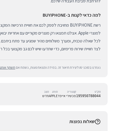
להרחבת סביבת העבודה שלכם.
למה כדאי לקנות ב-BUYIPHONE
רשת BUYIPHONE מחויבת לספק לכם את חוויית הרכישה 
למוצרי Apple. אצלנו תמצאו רק מוצרים מקוריים עם אחריות יב
לכל שאלה טכנית, ומערך משלוחים מהיר שמגיע עד פתח ביתכם. א
לצד חוויית שירות פרימיום, כדי שתדעו שיש לכם גב מקצועי בכל 
נעזרנו בסוכני AI ליצירת תיאור זה. במידה ומצאת טעות, נשמח אם
תשתף אותנו
מק״ט
קטגוריה
מותג
מצב
מכשירי אייפד
APPLE
חדש
195950788044
שאלות נפוצות