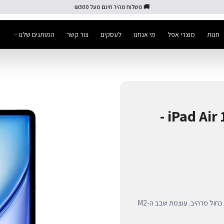
🚚 משלוח מהיר חינם מעל ₪300
חנות
מוצרי אפל
מי אנחנו
לעסקים
צור קשר
המותגים שלנו
iPad Air 13-inch Wi-Fi + Cellular 1TB -
אייפד אייר 13 אינץ' החדש בנפח 1TB עם קישוריות סלולרית וצבע כחול מרהיב. עוצמת שבב ה-M2