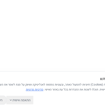
(חשבון 537438, סניף 681, בנק 12, על שם עפים על החיים בע״מ). ניתן לפרוס את התשלום לעד 3
יב. שימו לב כי איננו מקבלים
לכם
אנו משתמשים בעוגיות (Cookies) חיוניות לתפעול האתר, ובעוגיות נוספות לאנליטיקה ושיווק על מנת לשפר 
שית. תוכלו לשנות את ההגדרות בכל עת באזור האישי.
מדיניות פרטיות
התאמה אישית
רק