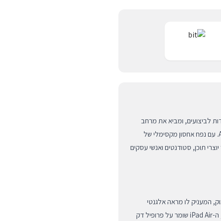
זון שבין ניידות לביצועים, ומביא את מרחב
התצוגה של דגמי ה-Pro אל תוך הסדרה המגוונת ביותר של Apple. עם נפח אחסון מקסימלי של
ושלם עבור יוצרי תוכן, סטודנטים ואנשי עסקים
וק, המעניק לו מראה אלגנטי
ומודרני שמושך את העין. למרות גודל המסך המרשים של 13 אינץ', ה-iPad Air שומר על פרופיל דק