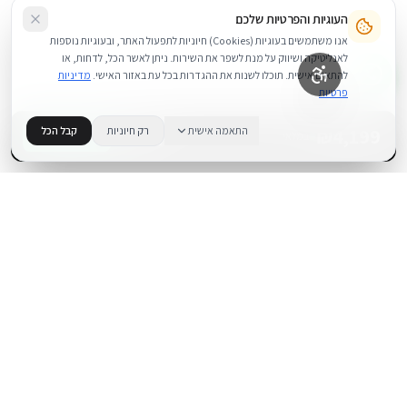
העוגיות והפרטיות שלכם
אנו משתמשים בעוגיות (Cookies) חיוניות לתפעול האתר, ובעוגיות נוספות
לאנליטיקה ושיווק על מנת לשפר את השירות. ניתן לאשר הכל, לדחות, או
להתאים אישית. תוכלו לשנות את ההגדרות בכל עת באזור האישי.
מדיניות
פרטיות
4,199
₪
התאמה אישית
רק חיוניות
קבל הכל
+
−
BUY NOW
1
במלאי
.
BUYIPHONE
משווק מוצרי אפל בישראל. קונים בקליק עם אחריות אמיתית.
א׳–ה׳: 10:00–18:00
לאונרדו דה וינצ׳י 9, תל אביב