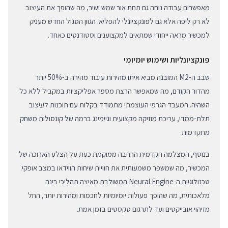
מאפשרים עבודה נוחה גם תחת אור שמש ישיר, מה שהופך את העיצוב
לא רק ליפה אלא גם לפונקציונלי להפליא. הגוון הסגול החדש מעניק
למכשיר מראה ייחודי שמתאים למקצוענים וסטודנטים כאחד.
פונקציונליות ושימוש יומיומי
שבב ה-M2 המובנה מביא איתו מהירות עיבוד מהירה ב-50% יותר
מהדור הקודם, מה שמאפשר הרצת מספר אפליקציות במקביל ללא כל
השהיה. המעבד הגרפי העוצמתי מתמודד בקלות עם תוכנות לעיצוב
תלת-ממדי, עריכת מוזיקה מקצועית וגיימינג ברמה של קונסולות משחק
מתקדמות.
בנוסף, המצלמה הקדמית הרחבה ממוקמת כעת על הצלע הארוכה של
המכשיר, מה שמשפר משמעותית את חוויית שיחות הווידאו במצב אופקי.
טכנולוגיית ה-Neural Engine המשולבת מאיצה תהליכי בינה
מלאכותית, מה שהופך פעולות יומיומיות לחכמות ומהירות יותר, החל
מזיהוי אובייקטים ועד לתרגום טקסטים בזמן אמת.