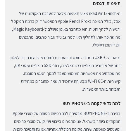
תאימות ודגמים
ה-iPad Air 13-inch מציע תאימות מלאה למערכת האקולוגית של
אפל, כולל תמיכה ב-Apple Pencil Pro המאפשר דיוק ברמת הפיקסל
ורגישות ללחץ והטיה. הוא מתחבר באופן מושלם ל-Magic Keyboard,
מה שהופך אותו לתחליף ראוי למחשב נייד עבור כותבים, מתכנתים
ויוצרי תוכן דיגיטלי.
יציאת ה-USB-C המהירה תומכת בהעברת נתונים מהירה ובחיבור למגוון
רחב של אביזרים חיצוניים כמו מצלמות, כונני SSD חיצוניים ומסכי 6K,
מה שמרחיב את אפשרויות השימוש מעבר למסך המגע המובנה.
קישוריות ה-Wi-Fi 6E מבטיחה שתמיד תישארו מחוברים במהירות
הגבוהה ביותר האפשרית.
למה כדאי לקנות ב-BUYIPHONE
בחירה ב-BUYIPHONE מבטיחה לכם רכישה בטוחה של מוצרי Apple
המקוריים ביותר בישראל. אנו מתמחים בייבוא ושיווק של מוצרי פרימיום
ומעניקים מעטפת שירות מקיפה הכוללת אחריות אמינה ותמיכה טכנית