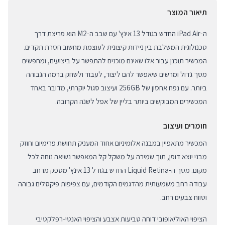
תיאור המוצר
ה-iPad Air החדש בגודל 13 אינץ' עם שבב ה-M2 הוא פריצת דרך
טכנולוגית המשלבת בין ניידות קיצונית לעוצמת מחשוב חסרת תקדים.
המכשיר תוכנן עבור אלו שאינם מוכנים להתפשר על ביצועים, ומחפשים
מסך גדול ומרשים שיאפשר להם ליצור, לעבוד ולשחק ברמה הגבוהה
ביותר. עם נפח אחסון של 256GB ועיצוב סגול יוקרתי, מדובר באחד
המכשירים המבוקשים ביותר בליין של אפל לשנה הקרובה.
חומרים ועיצוב
המכשיר מתאפיין במבנה אלומיניום אחוד המעניק תחושת פרימיום וחוזק
מבני יוצא דופן, תוך שמירה על משקל קל המאפשר נשיאה נוחה לכל
מקום. מסך ה-Liquid Retina החדש בגודל 13 אינץ' מספק מרחב
עבודה רחב משמעותית מהדגמים הקודמים, עם צפיפות פיקסלים גבוהה
וטווח צבעים רחב.
הציפוי האוליאופובי דוחה טביעות אצבע והציפוי האנטי-רפלקטיבי