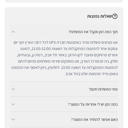
שאלות נפוצות
תוך כמה זמן אקבל את המשלוח?
אנו מציעים משלוח מהיר באמצעות חברת UPS לכל רחבי הארץ תוך יום
עסקים אחד להזמנות המתקבלות עד השעות 11:00-12:00, למעט
אזורים מרוחקים ומעבר לקו הירוק. באזור תל אביב, רמת גן, גבעתיים,
חולון, בת ים ומרכז הארץ, אנו מספקים שירות משלוחים מהיום להיום
להזמנות המתקבלות עד השעה 13:00. לחלופין, ניתן לאסוף את ההזמנה
באופן מיידי מהחנות שלנו בתל אביב.
מתי המשלוח חינם?
ב-BUYIPHONE אנו מציעים משלוח מהיר וחינם לכל רחבי הארץ בכל קנייה
כמה זמן יש לי אחריות על המוצר?
מעל ₪300. השירות מתבצע באמצעות חברת UPS, חברת המשלוחים
המובילה והאמינה בישראל. עבור רכישות בסכום נמוך מ-₪300, המשלוח
כל מוצרי אפל החדשים באתר BUYIPHONE מגיעים עם שנה אחת של
המהיר זמין בעלות נוחה של ₪35 בלבד.
האם אפשר להחזיר את המוצר?
אחריות יבואן רשמית ומלאה, הניתנת למימוש בכל מעבדות השירות
המורשות בישראל. עבור מוצרים שאינם חדשים, תקופת האחריות