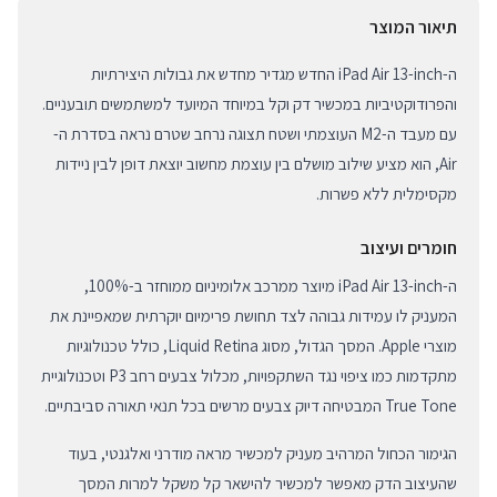
תיאור המוצר
ה-iPad Air 13-inch החדש מגדיר מחדש את גבולות היצירתיות
והפרודוקטיביות במכשיר דק וקל במיוחד המיועד למשתמשים תובעניים.
עם מעבד ה-M2 העוצמתי ושטח תצוגה נרחב שטרם נראה בסדרת ה-
Air, הוא מציע שילוב מושלם בין עוצמת מחשוב יוצאת דופן לבין ניידות
מקסימלית ללא פשרות.
חומרים ועיצוב
ה-iPad Air 13-inch מיוצר ממרכב אלומיניום ממוחזר ב-100%,
המעניק לו עמידות גבוהה לצד תחושת פרימיום יוקרתית שמאפיינת את
מוצרי Apple. המסך הגדול, מסוג Liquid Retina, כולל טכנולוגיות
מתקדמות כמו ציפוי נגד השתקפויות, מכלול צבעים רחב P3 וטכנולוגיית
True Tone המבטיחה דיוק צבעים מרשים בכל תנאי תאורה סביבתיים.
הגימור הכחול המרהיב מעניק למכשיר מראה מודרני ואלגנטי, בעוד
שהעיצוב הדק מאפשר למכשיר להישאר קל משקל למרות המסך