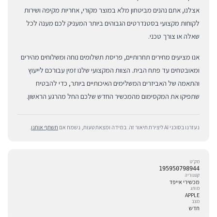
אצלנו, אתם נהנים מביטחון מלא במוצר מקורי, אחריות מקיפה ושירות
לקוחות מקצועי בסטנדרטים הגבוהים ביותר המעניק לכם מענה לכל
שאלה או צורך טכני.
אנו מציעים מחירים תחרותיים, פריסת תשלומים נוחה ומשלוחים מהירים
ומאובטחים עד פתח הבית. הצוות המקצועי שלנו זמין עבורכם לייעוץ
והתאמה של האביזרים המשלימים האיכותיים ביותר, כדי להבטיח
שתפיקו את המקסימום מהמכשיר החדש שלכם החל מהרגע הראשון.
נעזרנו בסוכני AI ליצירת תיאור זה. במידה ומצאת טעות, נשמח אם
תשתף אותנו
.
מק״ט
195950798944
קטגוריה
מכשירי אייפד
מותג
APPLE
מצב
חדש