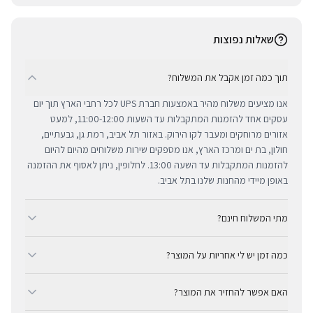
שאלות נפוצות
תוך כמה זמן אקבל את המשלוח?
אנו מציעים משלוח מהיר באמצעות חברת UPS לכל רחבי הארץ תוך יום
עסקים אחד להזמנות המתקבלות עד השעות 11:00-12:00, למעט
אזורים מרוחקים ומעבר לקו הירוק. באזור תל אביב, רמת גן, גבעתיים,
חולון, בת ים ומרכז הארץ, אנו מספקים שירות משלוחים מהיום להיום
להזמנות המתקבלות עד השעה 13:00. לחלופין, ניתן לאסוף את ההזמנה
באופן מיידי מהחנות שלנו בתל אביב.
מתי המשלוח חינם?
ב-BUYIPHONE אנו מציעים משלוח מהיר וחינם לכל רחבי הארץ בכל קנייה
כמה זמן יש לי אחריות על המוצר?
מעל ₪300. השירות מתבצע באמצעות חברת UPS, חברת המשלוחים
המובילה והאמינה בישראל. עבור רכישות בסכום נמוך מ-₪300, המשלוח
כל מוצרי אפל החדשים באתר BUYIPHONE מגיעים עם שנה אחת של
המהיר זמין בעלות נוחה של ₪35 בלבד.
האם אפשר להחזיר את המוצר?
אחריות יבואן רשמית ומלאה, הניתנת למימוש בכל מעבדות השירות
המורשות בישראל. עבור מוצרים שאינם חדשים, תקופת האחריות