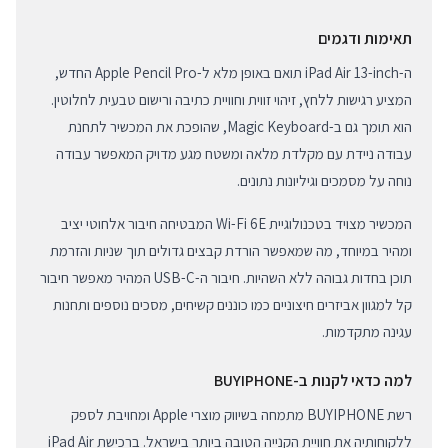
תאימות ודגמים
ה-iPad Air 13-inch תואם באופן מלא ל-Apple Pencil Pro החדש,
המציע רגישות ללחץ, זיהוי זווית וחוויית כתיבה ורישום טבעית לחלוטין.
הוא תומך גם ב-Magic Keyboard, שהופכת את המכשיר לתחנת
עבודה ניידת עם מקלדת מלאה ומשטח מגע מדויק המאפשר עבודה
נוחה על מסמכים וגיליונות נתונים.
המכשיר מצויד בטכנולוגיית Wi-Fi 6E המבטיחה חיבור אלחוטי יציב
ומהיר במיוחד, מה שמאפשר הורדת קבצים גדולים תוך שניות והזרמת
תוכן בחדות גבוהה ללא השהיות. חיבור ה-USB-C המהיר מאפשר חיבור
קל למגוון אביזרים חיצוניים כמו כוננים קשיחים, מסכים נוספים ותחנות
עגינה מתקדמות.
למה כדאי לקנות ב-BUYIPHONE
רשת BUYIPHONE מתמחה בשיווק מוצרי Apple ומחויבת לספק
ללקוחותיה את חוויית הקנייה הטובה ביותר בישראל. ברכישת iPad Air