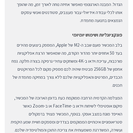
הגדול. המבנה הארגונומי מאפשר אחיזה נוחה לאורך זמן, מה שהופך
אותו לכלי עבודה אידיאלי עבור מעצבים, סטודנטים ואנשי עסקים
הנמצאים בתנועה מתמדת.
פונקציונליות ושימוש יומיומי
בלב המכשיר פועם שבב ה-M2 של Apple, המספק ביצועים מהירים
בעד 50 אחוזים יותר מהדור הקודם, מה שמאפשר הרצת אפליקציות
מורכבות, עריכת וידאו ב-4K ומשחקים עתירי גרפיקה בצורה חלקה. נפח
אחסון של 256GB מבטיח שיהיה לכם מספיק מקום לכל הפרויקטים
הכבדים, הסרטים והאפליקציות שלכם ללא צורך במחיקה מתמדת של
תכנים.
המצלמה הקדמית הרחבה ממוקמת כעת בדופן הארוכה של המכשיר,
מיקום אופטימלי לשיחות וידאו ב-FaceTime או ב-Zoom כאשר
האייפד מונח במצב אופקי. בנוסף, המכשיר מצויד ברמקולים
סטריאופוניים איכותיים הממוקמים בצדדים ומספקים חוויית שמע היקפית
ועשירה, המשדרגת משמעותית את צריכת התוכן והמולטימדיה שלכם.