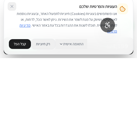
העוגיות והפרטיות שלכם
אנו משתמשים בעוגיות (Cookies) חיוניות לתפעול האתר, ובעוגיות נוספות
לאנליטיקה ושיווק על מנת לשפר את השירות. ניתן לאשר הכל, לדחות, או
להתאים אישית. תוכלו לשנות את ההגדרות בכל עת באזור האישי.
מדיניות
פרטיות
4,199
₪
התאמה אישית
רק חיוניות
קבל הכל
+
−
BUY NOW
1
במלאי
.
BUYIPHONE
משווק מוצרי אפל בישראל. קונים בקליק עם אחריות אמיתית.
א׳–ה׳: 10:00–18:00
לאונרדו דה וינצ׳י 9, תל אביב