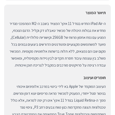
תיאור המוצר
ה-iPad Air החדש בגודל 11 אינץ' המצויד בשבב ה-M2 המהפכני מגדיר
מחדש את גבולות היכולת של מכשיר טאבלט דק וקליל. הדגם הנוכחי,
המגיע עם נפח אחסון מרווח של 256GB וקישוריות סלולרית (Cellular),
מיועד למשתמשים מקצועיים וסטודנטים הדורשים ביצועים גבוהים בכל
מקום שבו הם נמצאים, ללא תלות ברשתות אלחוטיות מקומיות. המכשיר
משלב בין עוצמת עיבוד חסרת תקדים לבין ניידות מקסימלית, ומאפשר
עבודה רציפה על פרויקטים מורכבים במקביל לצריכת תוכן איכותית.
חומרים ועיצוב
העיצוב המוקפד של Apple בא לידי ביטוי במרכב אלומיניום איכותי
בגימור סגול ייחודי, המעניק למכשיר מראה פרימיום יוצא דופן ומרשים.
מסך ה-Liquid Retina בגודל 11 אינץ' אינו רק יפה למראה, אלא כולל
טכנולוגיות תצוגה מתקדמות כגון טווח צבעים רחב P3, ציפוי נוגד
השתקפויות וטכנולוגיית True Tone המתאימה את טמפרטורת הצבע