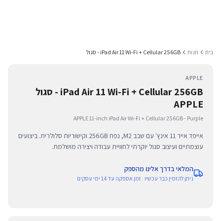
בית
חנות
iPad Air 11 Wi-Fi + Cellular 256GB - סגול
APPLE
iPad Air 11 Wi-Fi + Cellular 256GB - סגול
APPLE
APPLE 11-inch iPad Air Wi-Fi + Cellular 256GB - Purple
אייפד אייר 11 אינץ' עם שבב M2, נפח 256GB וקישוריות סלולרית. ביצועים
עוצמתיים ועיצוב סגול יוקרתי לחוויית עבודה ויצירה מושלמת.
המלאי בדרך אלינו מהספק
ניתן להזמין כבר עכשיו · זמן אספקה עד 14 ימי עסקים