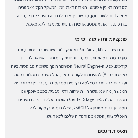
לסביבה באופן אוטומטי. המבנה הארגונומי והמשקל הקל מאפשרים
אחיזה נוחה לאורך זמן, מה שהופך אותו לבחירה האידיאלית לעבודה
בדרכים, קריאת מסמכים או יצירה גרפית מאומצת ללא מאמץ.
פונקציונליות ושימוש יומיומי
בזכות שבב ה-M2, ה-iPad Air מספק זינוק משמעותי בביצועים, עם
מעבד מרכזי מהיר יותר ומעבד גרפי חזק במיוחד בהשוואה לדורות
קודמים. מנוע ה-Neural Engine המשופר הופך משימות מבוססות בינה
מלאכותית (AI) למהירות וחלקות מתמיד, החל מעריכת תמונות חכמה
ועד לזיהוי טקסט. המצלמה הקדמית ממוקמת כעת בדופן הארוכה של
המכשיר, מה שמאפשר חוויית שיחות וידאו טבעית במצב אופקי עם
תמיכה בטכנולוגיית Center Stage השומרת עליכם במרכז הפריים
תמיד. עם נפח אחסון של 256GB, יש לכם מספיק מקום לכל
האפליקציות, המסמכים והמדיה שלכם ללא חשש.
תאימות ודגמים