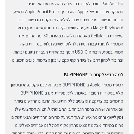
ה-iPad Air 11 תוכנן לעבוד בהרמוניה מושלמת עם האביזרים
המתקדמים ביותר של Apple. הוא תומך ב-Apple Pencil Pro המציע
תכונות חדשות כמו לחיצה וסיבוב לשליטה מדויקת במברשות, וכן ב-
Magic Keyboard המעניקה חוויית הקלדה נוחה ומשטח מגע מדויק.
קישוריות ה-Cellular מאפשרת גלישה במהירות 5G, מה שהופך את
המכשיר לתחנת עבודה ניידת לחלוטין שאינה תלויה בנקודות גישה
חמות. בנוסף, חיבור ה-USB-C תומך במהירויות העברת נתונים גבוהות
ובחיבור למגוון רחב של ציוד היקפי מקצועי כגון מצלמות וכוננים חיצוניים.
למה כדאי לקנות ב-BUYIPHONE
רכישת מכשיר Apple ב-BUYIPHONE מבטיחה לכם שקט נפשי וביטחון
מלא במקוריות המוצר ובאיכותו ללא פשרות. אנו ב-BUYIPHONE
מתמחים במוצרי קצה ומציעים ללקוחותינו את הדגמים החדשים ביותר
עם אחריות ושירות ברמה הגבוהה ביותר בישראל. הצוות המקצועי שלנו
זמין לייעוץ והתאמה אישית, תוך דגש על מחירים תחרותיים ותנאי תשלום
נוחים במיוחד. אצלנו תמצאו פתרון מקיף הכולל גם אביזרים משלימים
מקוריים ומשלוחים מהירים ובטוחים עד פתח הבית, כדי שתוכלו להתחיל