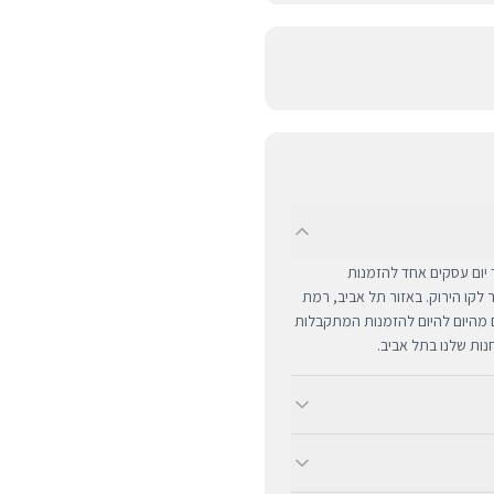
UPS לכל רחבי הארץ תוך יום עסקים אחד להזמנות
ם מרוחקים ומעבר לקו הירוק. באזור תל אביב, רמת
ים מהיום להיום להזמנות המתקבלות
ב-BUYIPHONE אנו מציעים משלוח מהיר וחינם לכל רחבי הארץ בכל קנייה מעל ₪300. השירות מתבצע
שראל. עבור רכישות בסכום נמוך