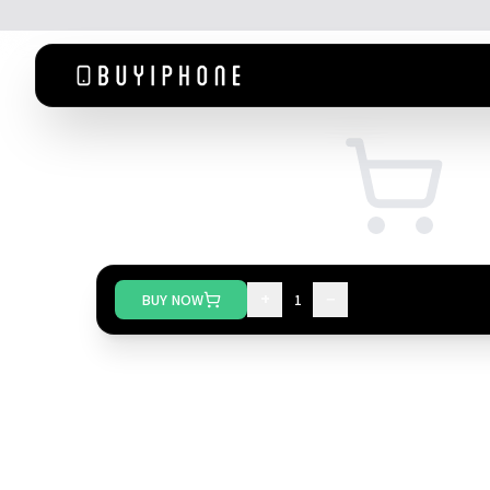
+
−
BUY NOW
1