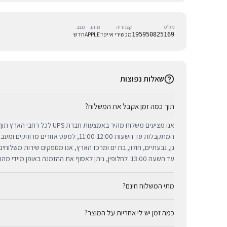
מק״ט
קטגוריה
מותג
מצב
מכשירי אייפד
APPLE
חדש
195950825169
שאלות נפוצות
תוך כמה זמן אקבל את המשלוח?
אנו מציעים משלוח מהיר באמצעות חברת 
המתקבלות עד השעות 11:00-12:00, למעט אזורי
גן, גבעתיים, חולון, בת ים ומרכז הארץ, אנו מספקים שירות משלוח
עד השעה 13:00. לחלופין, ניתן לאסוף את ההזמנה באופן מיידי מהחנות שלנו בתל אביב.
מתי המשלוח חינם?
כמה זמן יש לי אחריות על המוצר?
באמצעות חברת UPS, חברת המשלוחים המובילה והאמינה בי