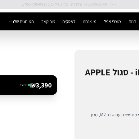
🚚 משלוח מהיר חינם מעל ₪300
חנות
מוצרי אפל
מי אנחנו
לעסקים
צור קשר
המותגים שלנו
A
₪
3,390
במלאי
iPad Air 11-inch Wi-Fi 256GB בצבע סגול מרהיב. עוצמה בלתי מתפשרת עם שבב M2, מסך