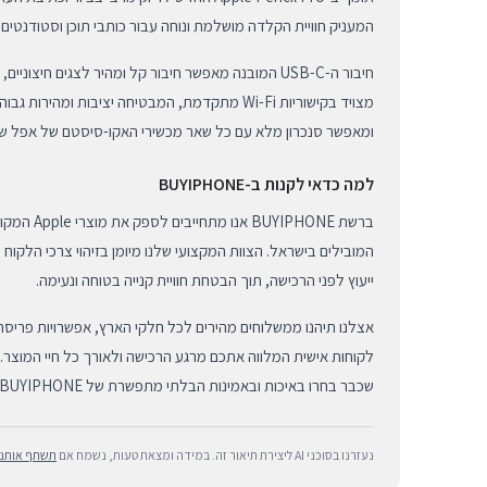
המעניק חוויית הקלדה מושלמת ונוחה עבור כותבי תוכן וסטודנטים.
חיבור ה-USB-C המובנה מאפשר חיבור קל ומהיר לצגים חיצוניי
מצויד בקישוריות Wi-Fi מתקדמת, המבטיחה יציבות ומה
ומאפשר סנכרון מלא עם כל שאר מכשירי האקו-סיסטם של אפל ש
למה כדאי לקנות ב-BUYIPHONE
ברשת UYIPHONE
המובילים בישראל. הצוות המקצועי שלנו מיומן בזיהוי צרכי הלקוח 
ייעוץ לפני הרכישה, תוך הבטחת חוויית קנייה בטוחה ונעימה.
אצלנו תיהנו ממשלוחים מהירים לכל חלקי הארץ, אפשרויות פריסת
לקוחות אישית המלווה אתכם מרגע הרכישה ולאורך כל חיי המוצר.
שכבר בחרו באיכות ובאמינות הבלתי מתפשרת של BUYIPHONE.
נעזרנו בסוכני AI ליצירת תיאור זה. במידה ומצאת טעות, נשמח אם
תשתף אותנו