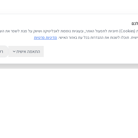
לכם
אנו משתמשים בעוגיות (Cookies) חיוניות לתפעול האתר, ובעוגיות נוספות לאנליטיקה ושיווק על מנת לשפר 
שית. תוכלו לשנות את ההגדרות בכל עת באזור האישי.
מדיניות פרטיות
התאמה אישית
רק
שירות
מדריכים
אודות
מחירי אייפון
צור קשר
אייפון או אנדרואי