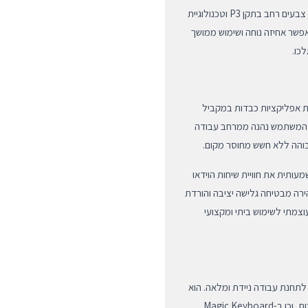
מסך ה-Liquid Retina בגודל 11 אינץ' מציע בהירות גבוהה, כיסוי צבעים רחב בתקן P3 וטכנולוגיית
 מאפשר אחיזה נוחה ושימוש ממושך
כו.
המאפשר הרצת אפליקציות כבדות במקביל
חקים עתירי גרפיקה ללא השהיות. עם נפח אחסון של 256GB, המשתמש נהנה ממרחב עבודה
גבוהה ללא חשש מחוסר מקום.
ית את חוויית שיחות הוידאו
אותן לטבעיות יותר. בנוסף, קישוריות ה-Wi-Fi 6E המהירה מבטיחה גלישה יציבה והורדת
צמתי לשימוש ביתי ומקצועי
אותו לתחנת עבודה ניידת ומלאה. הוא
תומך ב-Apple Pencil Pro החדש לדיוק מרבי בציור וכתיבת הערות, וכן ב-Magic Keyboard