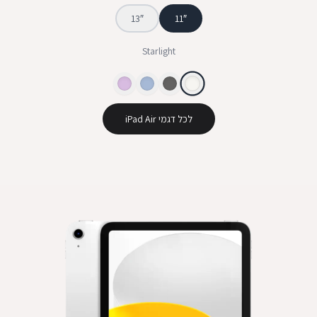
13
″
11
″
Starlight
לכל דגמי iPad Air