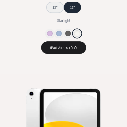
13
″
11
″
Starlight
לכל דגמי iPad Air