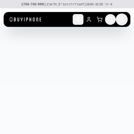
לג לתוכן הראשי
א׳–ה׳: 10:00–18:00 | לאונרדו דה וינצ׳י 9, תל אביב |
1700-705-999