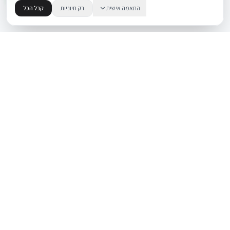
התאמה אישית
רק חיוניות
קבל הכל
.
BUYIPHONE
משווק מוצרי אפל בישראל. קונים בקליק עם אחריות אמיתית.
א׳–ה׳: 10:00–18:00
לאונרדו דה וינצ׳י 9, תל אביב
מוצרים
שירות
iPhone
אודות
Mac
צור קשר
iPad
מאמרים ומדריכים