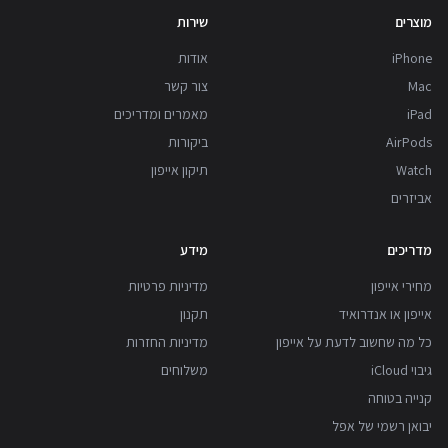
מוצרים
שירות
iPhone
אודות
Mac
צור קשר
iPad
מאמרים ומדריכים
AirPods
ביקורות
Watch
תיקון אייפון
אביזרים
מדריכים
מידע
מחירי אייפון
מדיניות פרטיות
אייפון או אנדרואיד
תקנון
כל מה שחשוב לדעת על אייפון
מדיניות החזרות
גיבוי iCloud
משלוחים
קנייה בטוחה
יבואן רשמי של אפל