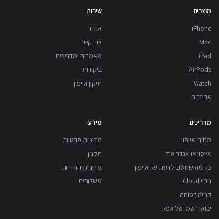
מוצרים
שירות
iPhone
אודות
Mac
צור קשר
iPad
מאמרים ומדריכים
AirPods
ביקורות
Watch
תיקון אייפון
אביזרים
מדריכים
מידע
מחירי אייפון
מדיניות פרטיות
אייפון או אנדרואיד
תקנון
כל מה שחשוב לדעת על אייפון
מדיניות החזרות
גיבוי iCloud
משלוחים
קנייה בטוחה
יבואן רשמי של אפל