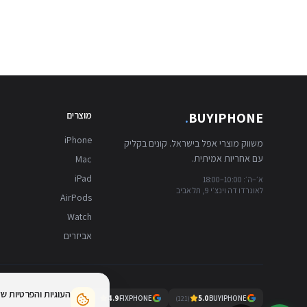
BUYIPHONE
.
מוצרים
iPhone
משווק מוצרי אפל בישראל. קונים בקליק
עם אחריות אמיתית.
Mac
iPad
א׳–ה׳: 10:00–18:00
לאונרדו דה וינצ׳י 9, תל אביב
AirPods
Watch
אביזרים
העוגיות והפרטיות ש
4.9
FIXPHONE
5.0
BUYIPHONE
)
723
(
)
121
(