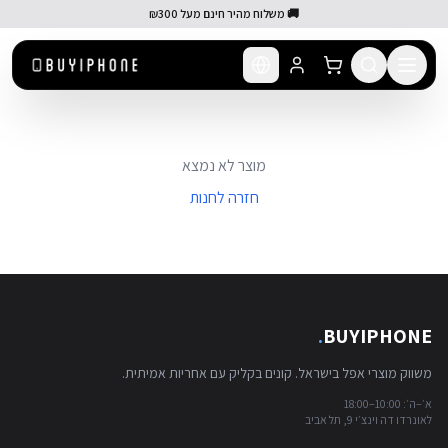
לג לתוכן הראשי
🚚 משלוח מהיר חינם מעל ₪300
מוצר לא נמצא
חזרה לחנות
.
BUYIPHONE
משווק מוצרי אפל בישראל. קונים בקליק עם אחריות אמיתית.
א׳–ה׳: 10:00–18:00
לאונרדו דה וינצ׳י 9, תל אביב