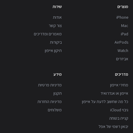
מוצרים
שירות
iPhone
אודות
Mac
צור קשר
iPad
מאמרים ומדריכים
AirPods
ביקורות
Watch
תיקון אייפון
אביזרים
מדריכים
מידע
מחירי אייפון
מדיניות פרטיות
אייפון או אנדרואיד
תקנון
כל מה שחשוב לדעת על אייפון
מדיניות החזרות
גיבוי iCloud
משלוחים
קנייה בטוחה
יבואן רשמי של אפל