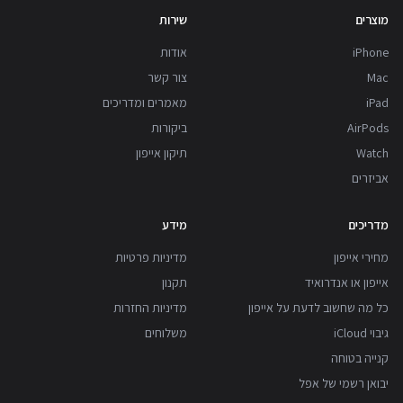
מוצרים
שירות
iPhone
אודות
Mac
צור קשר
iPad
מאמרים ומדריכים
AirPods
ביקורות
Watch
תיקון אייפון
אביזרים
מדריכים
מידע
מחירי אייפון
מדיניות פרטיות
אייפון או אנדרואיד
תקנון
כל מה שחשוב לדעת על אייפון
מדיניות החזרות
גיבוי iCloud
משלוחים
קנייה בטוחה
יבואן רשמי של אפל