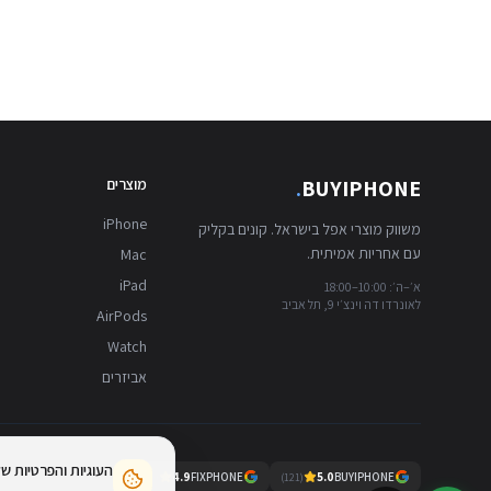
BUYIPHONE
.
מוצרים
iPhone
משווק מוצרי אפל בישראל. קונים בקליק
עם אחריות אמיתית.
Mac
iPad
א׳–ה׳: 10:00–18:00
לאונרדו דה וינצ׳י 9, תל אביב
AirPods
Watch
אביזרים
העוגיות והפרטיות ש
4.9
FIXPHONE
5.0
BUYIPHONE
)
723
(
)
121
(