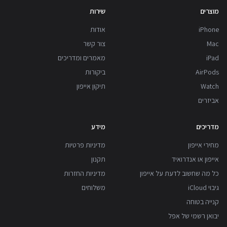
מוצרים
שירות
iPhone
אודות
Mac
צור קשר
iPad
מאמרים ומדריכים
AirPods
ביקורות
Watch
תיקון אייפון
אביזרים
מדריכים
מידע
מחירי אייפון
מדיניות פרטיות
אייפון או אנדרואיד
תקנון
כל מה שחשוב לדעת על אייפון
מדיניות החזרות
גיבוי iCloud
משלוחים
קנייה בטוחה
יבואן רשמי של אפל