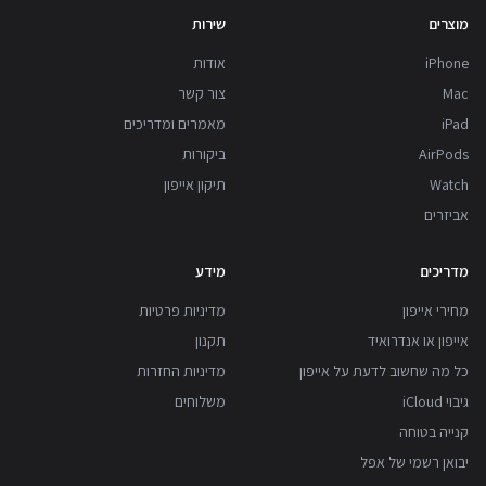
מוצרים
שירות
iPhone
אודות
Mac
צור קשר
iPad
מאמרים ומדריכים
AirPods
ביקורות
Watch
תיקון אייפון
אביזרים
מדריכים
מידע
מחירי אייפון
מדיניות פרטיות
אייפון או אנדרואיד
תקנון
כל מה שחשוב לדעת על אייפון
מדיניות החזרות
גיבוי iCloud
משלוחים
קנייה בטוחה
יבואן רשמי של אפל