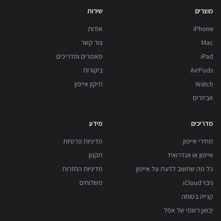
מוצרים
שירות
iPhone
אודות
Mac
צור קשר
iPad
מאמרים ומדריכים
AirPods
ביקורות
Watch
תיקון אייפון
אביזרים
מדריכים
מידע
מחירי אייפון
מדיניות פרטיות
אייפון או אנדרואיד
תקנון
כל מה שחשוב לדעת על אייפון
מדיניות החזרות
גיבוי iCloud
משלוחים
קנייה בטוחה
יבואן רשמי של אפל