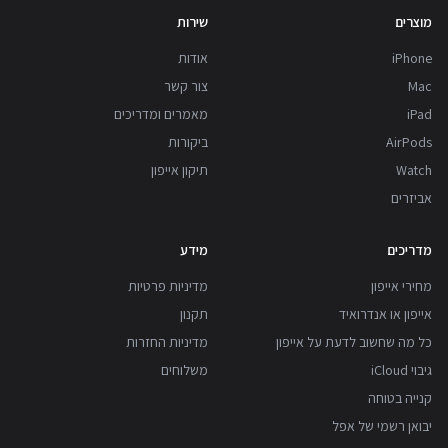
מוצרים
שירות
iPhone
אודות
Mac
צור קשר
iPad
מאמרים ומדריכים
AirPods
ביקורות
Watch
תיקון אייפון
אביזרים
מדריכים
מידע
מחירי אייפון
מדיניות פרטיות
אייפון או אנדרואיד
תקנון
כל מה שחשוב לדעת על אייפון
מדיניות החזרות
גיבוי iCloud
משלוחים
קנייה בטוחה
יבואן רשמי של אפל