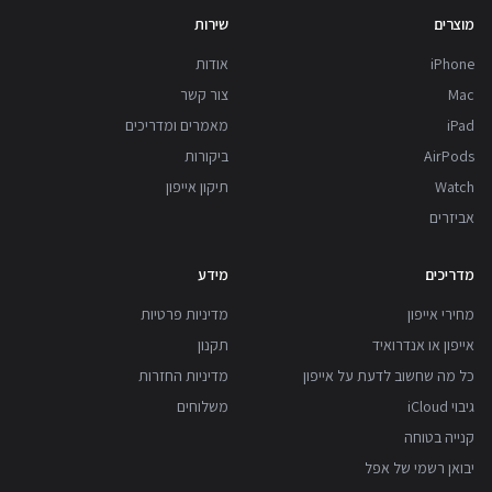
מוצרים
שירות
iPhone
אודות
Mac
צור קשר
iPad
מאמרים ומדריכים
AirPods
ביקורות
Watch
תיקון אייפון
אביזרים
מדריכים
מידע
מחירי אייפון
מדיניות פרטיות
אייפון או אנדרואיד
תקנון
כל מה שחשוב לדעת על אייפון
מדיניות החזרות
גיבוי iCloud
משלוחים
קנייה בטוחה
יבואן רשמי של אפל