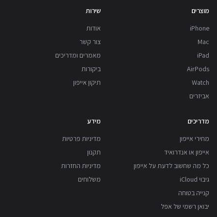
מוצרים
שירות
iPhone
אודות
Mac
צור קשר
iPad
מאמרים ומדריכים
AirPods
ביקורות
Watch
תיקון אייפון
אביזרים
מדריכים
מידע
מחירי אייפון
מדיניות פרטיות
אייפון או אנדרואיד
תקנון
כל מה שחשוב לדעת על אייפון
מדיניות החזרות
גיבוי iCloud
משלוחים
קנייה בטוחה
יבואן רשמי של אפל