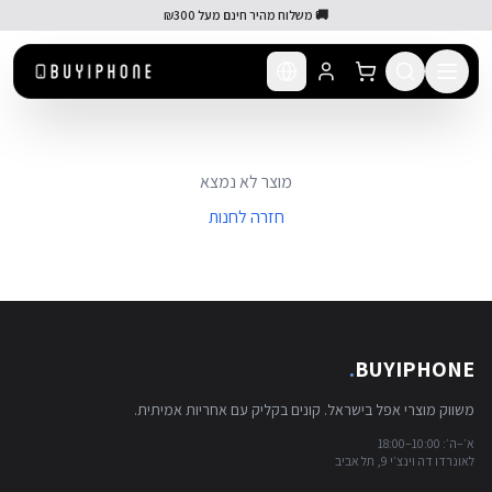
לג לתוכן הראשי
🚚 משלוח מהיר חינם מעל ₪300
מוצר לא נמצא
חזרה לחנות
.
BUYIPHONE
משווק מוצרי אפל בישראל. קונים בקליק עם אחריות אמיתית.
א׳–ה׳: 10:00–18:00
לאונרדו דה וינצ׳י 9, תל אביב