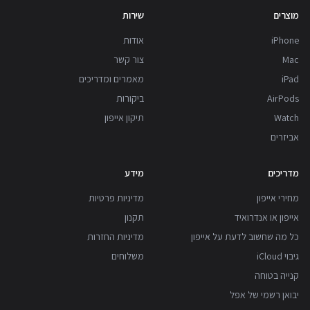
מוצרים
שירות
iPhone
אודות
Mac
צור קשר
iPad
מאמרים ומדריכים
AirPods
ביקורות
Watch
תיקון אייפון
אביזרים
מדריכים
מידע
מחירי אייפון
מדיניות פרטיות
אייפון או אנדרואיד
תקנון
כל מה שחשוב לדעת על אייפון
מדיניות החזרות
גיבוי iCloud
משלוחים
קנייה בטוחה
יבואן רשמי של אפל