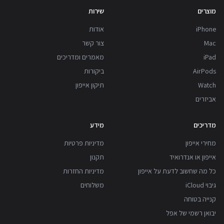
מוצרים
שירות
iPhone
אודות
Mac
צור קשר
iPad
מאמרים ומדריכים
AirPods
ביקורות
Watch
תיקון אייפון
אביזרים
מדריכים
מידע
מחירי אייפון
מדיניות פרטיות
אייפון או אנדרואיד
תקנון
כל מה שחשוב לדעת על אייפון
מדיניות החזרות
גיבוי iCloud
משלוחים
קנייה בטוחה
יבואן רשמי של אפל