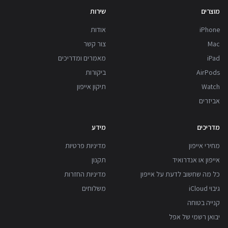
מוצרים
שירות
iPhone
אודות
Mac
צור קשר
iPad
מאמרים ומדריכים
AirPods
ביקורות
Watch
תיקון אייפון
אביזרים
מדריכים
מידע
מחירי אייפון
מדיניות פרטיות
אייפון או אנדרואיד
תקנון
כל מה שחשוב לדעת על אייפון
מדיניות החזרות
גיבוי iCloud
משלוחים
קנייה בטוחה
יבואן רשמי של אפל