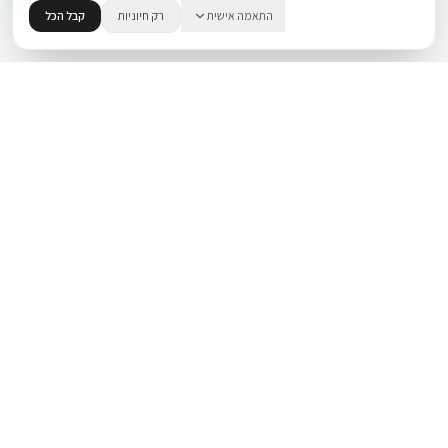
התאמה אישית
רק חיוניות
קבל הכל
.
BUYIPHONE
משווק מוצרי אפל בישראל. קונים בקליק עם אחריות אמיתית.
א׳–ה׳: 10:00–18:00
לאונרדו דה וינצ׳י 9, תל אביב
מוצרים
שירות
iPhone
אודות
Mac
צור קשר
iPad
מאמרים ומדריכים