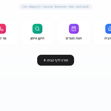
no-deposit-casino-bonuses-new-zealand/
/
הבית
חנות מוצרים
תיקון אייפון
צור ק
חזרה לדף הבית