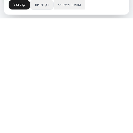
התאמה אישית
רק חיוניות
קבל הכל
.
BUYIPHONE
משווק מוצרי אפל בישראל. קונים בקליק עם אחריות אמיתית.
א׳–ה׳: 10:00–18:00
לאונרדו דה וינצ׳י 9, תל אביב
מוצרים
שירות
iPhone
אודות
Mac
צור קשר
iPad
מאמרים ומדריכים