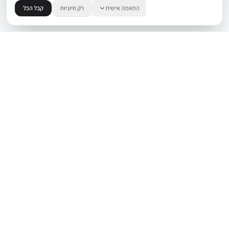
התאמה אישית
רק חיוניות
קבל הכל
.
BUYIPHONE
משווק מוצרי אפל בישראל. קונים בקליק עם אחריות אמיתית.
א׳–ה׳: 10:00–18:00
לאונרדו דה וינצ׳י 9, תל אביב
מוצרים
שירות
iPhone
אודות
Mac
צור קשר
iPad
מאמרים ומדריכים