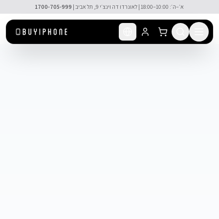
לג לתוכן הראשי
א׳–ה׳: 10:00–18:00 | לאונרדו דה וינצ׳י 9, תל אביב |
1700-705-999