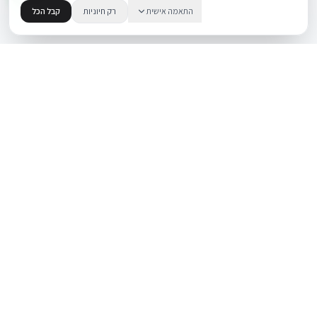
התאמה אישית
רק חיוניות
קבל הכל
.
BUYIPHONE
משווק מוצרי אפל בישראל. קונים בקליק עם אחריות אמיתית.
א׳–ה׳: 10:00–18:00
לאונרדו דה וינצ׳י 9, תל אביב
מוצרים
שירות
iPhone
אודות
Mac
צור קשר
iPad
מאמרים ומדריכים