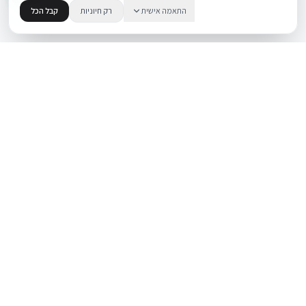
התאמה אישית
רק חיוניות
קבל הכל
.
BUYIPHONE
משווק מוצרי אפל בישראל. קונים בקליק עם אחריות אמיתית.
א׳–ה׳: 10:00–18:00
לאונרדו דה וינצ׳י 9, תל אביב
מוצרים
שירות
iPhone
אודות
Mac
צור קשר
iPad
מאמרים ומדריכים