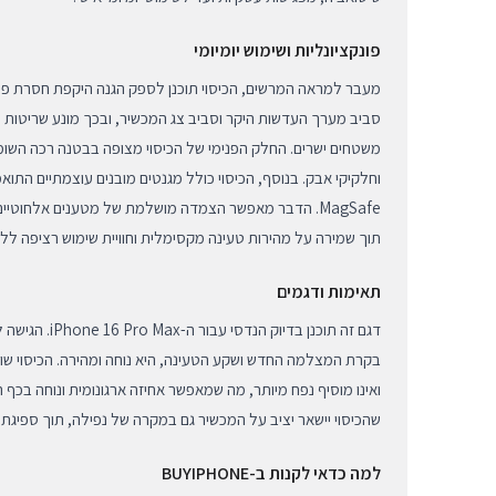
פונקציונליות ושימוש יומיומי
מעבר למראה המרשים, הכיסוי תוכנן לספק הגנה היקפת חסרת פשר
סביב מערך העדשות היקר וסביב צג המכשיר, ובכך מונע שריטות ו
משטחים ישרים. החלק הפנימי של הכיסוי מצופה בבטנה רכה השומ
וחלקיקי אבק. בנוסף, הכיסוי כולל מגנטים מובנים עוצמתיים התואמ
MagSafe. הדבר מאפשר הצמדה מושלמת של מטענים אלחוטיי
תוך שמירה על מהירות טעינה מקסימלית וחוויית שימוש רציפה ללא
תאימות ודגמים
דגם זה תוכנן בדיוק 
בקרת המצלמה החדש ושקע הטעינה, היא נוחה ומהירה. הכיסוי ש
ואינו מוסיף נפח מיותר, מה שמאפשר אחיזה ארגונומית ונוחה בכף ה
שהכיסוי יישאר יציב על המכשיר גם במקרה של נפילה, תוך ספיגת ז
למה כדאי לקנות ב-BUYIPHONE