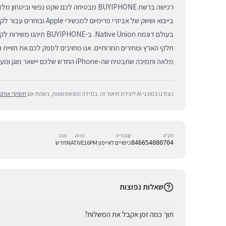
רכישה ברשת BUYIPHONE מבטיחה לכם שקט נפשי וב
בייבוא ושיווק של אביזרי פרימיום 
בעולם דוגמת Native Union. ב-
חלקי הארץ ומחירים תחרותיים. אנו מחויבים לספק לכם את חוויית ה
מלאה ותמיכה שתבטיח שה-iPhone החדש שלכם יישאר מוגן ומעוצב ברמה הגבוהה ביותר.
נעזרנו בסוכני AI ליצירת תיאור זה. במידה ומצאת טעות, נשמח אם
תשתף אותנו
מק״ט
קטגוריה
מותג
מצב
כיסויים לאייפון 16PM
NATIVE
חדש
846654080704
שאלות נפוצות
תוך כמה זמן אקבל את המשלוח?