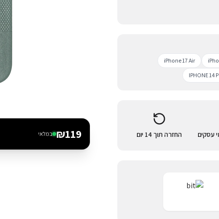
iPhone 17 Air
iPho
IPHONE 14 
₪
119
החזרה תוך 14 יום
במלאי