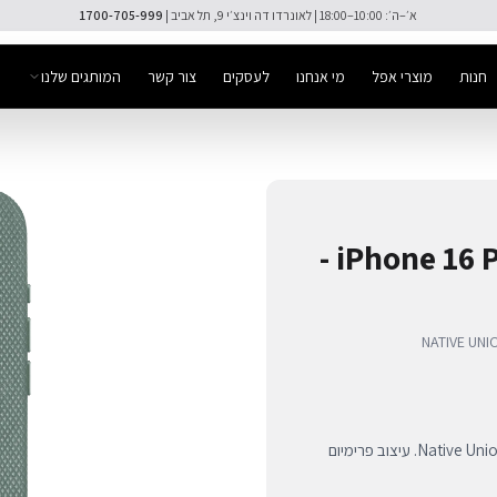
🚚 משלוח מהיר חינם מעל ₪300
חנות
מוצרי אפל
מי אנחנו
לעסקים
צור קשר
המותגים שלנו
כיסוי (RE)CLASSIC ל-iPhone 16 Pro Max -
NATIVE UNI
כיסוי (RE)CLASSIC ירוק סלייט ל-iPhone 16 Pro Max מבית Native Union. עיצוב פרימיום