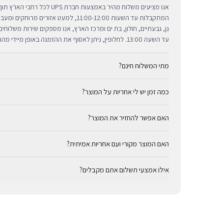
אנו מציעים משלוח מהיר באמצעות חברת 
המתקבלות עד השעות 11:00-12:00, למעט אזורי
גן, גבעתיים, חולון, בת ים ומרכז הארץ, אנו מספקים שירות משלוח
עד השעה 13:00. לחלופין, ניתן לאסוף את ההזמנה באופן מיידי מהחנות שלנו בתל אביב.
מתי המשלוח חינם?
כמה זמן יש לי אחריות על המוצר?
באמצעות חברת UPS, חברת המשלוחים המובילה והאמינה בי
מ-₪300, המשלוח המהיר זמין בעלות נוחה של ₪35 בלבד.
כל מוצרי אפל החדשים באתר BUYIPHONE מ
האם אפשר להחזיר את המוצר?
הניתנת למימוש בכל מעבדות השירות המורשות בישראל. עבור מוצר
המדויקת מצוינת בצורה ברורה ונגישה בדף המוצר הספציפי. מרכז ה
כן, ניתן להחזיר מוצר תוך 14 יום מקבלתו בכפוף לתקנון
לרשותך תמיד כדי להעניק מענה מהיר ומכבד לכל צורך.
האם המוצר מקורי ועם אחריות אמיתית?
זיכוי עבור מוצרים שנפתחו מאריזתם המקורית או כאלו שנעשה בהם 
באמצעי התשלום המקורי, בתנאי שהמוצר נותר במצבו החדש והמקור
בהחלט. BUYIPHONE היא יבואן רשמי ומשווק מורשה. כל המ
אילו אמצעי תשלום אתם מקבלים?
יבואן אמיתית — לא אפור ולא מקביל.
תשלומים ללא ריבית, או לשלם בעת איסוף עצמי מהחנות שלנו בתל אב