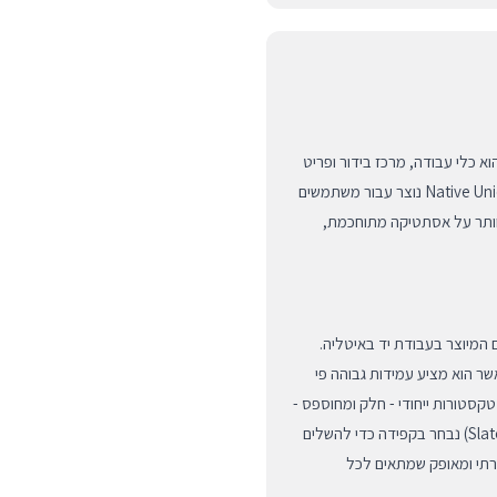
ן חכם; הוא כלי עבודה, מרכז בידור ופריט
אופנתי יוקרתי. כיסוי ה-(RE)CLASSIC מבית המותג הבינלאומי Native Union נוצר עבור משתמשים
ותר על אסתטיקה מתוחכמת,
 מבוסס צמחים המיוצר בעבודת יד באיטליה.
שר הוא מציע עמידות גבוהה פי
קסטורות ייחודי - חלק ומחוספס -
המעניק למכשיר מראה מורכב ועמוק. צבע הירוק סלייט (Slate Green) נבחר בקפידה כדי להשלים
קרתי ומאופק שמתאים לכל