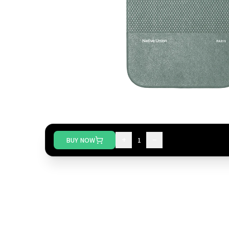
+
−
BUY NOW
1