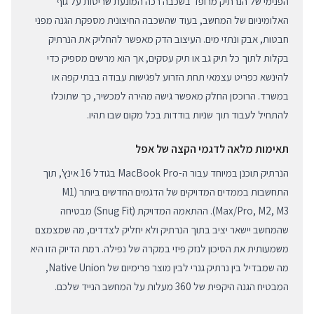
הפנימי של הנרתיק מרופד בשכבה רכה המונעת שריטות על גוף
האלומיניום של המחשב, בעוד שהשכבה החיצונית מספקת הגנה מפני
חבטות, אבק ונתזי מים. העיצוב הדק מאפשר להחליק את הנרתיק
בקלות לתוך כל תיק גב או תיק עסקים, אך הוא מרשים מספיק כדי
להינשא כפריט עצמאי תחת הזרוע לפגישות עבודה בבתי קפה או
במשרד. הרוכסן החלק מאפשר גישה מהירה למכשיר, כך שתוכלו
להתחיל לעבוד תוך שניות בודדות בכל מקום שבו תהיו.
תאימות מלאה לדגמי הקצה של אפל
הנרתיק תוכנן במיוחד עבור ה-MacBook Pro בגודל 16 אינץ', תוך
התחשבות בממדים המדויקים של הדגמים החדשים ביותר (M1
Max/Pro, M2, M3). ההתאמה המדויקת (Snug Fit) מבטיחה
שהמחשב יישאר יציב בתוך הנרתיק ולא יחליק לצדדים, מה שמצמצם
משמעותית את הסיכון לנזק פיזי במקרה של נפילה. רמת הדיוק הזו היא
מה שמבדיל בין נרתיק גנרי לבין מוצר פרימיום של Native Union,
המבטיח הגנה היקפית של 360 מעלות על המחשב הנייד שלכם.