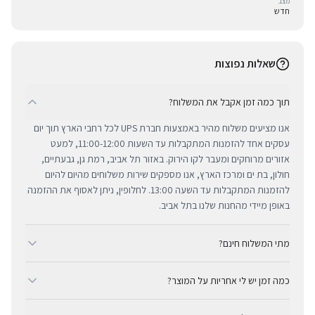
מצב
חדש
שאלות נפוצות
תוך כמה זמן אקבל את המשלוח?
אנו מציעים משלוח מהיר באמצעות חברת UPS לכל רחבי הארץ תוך יום
עסקים אחד להזמנות המתקבלות עד השעות 11:00-12:00, למעט
אזורים מרוחקים ומעבר לקו הירוק. באזור תל אביב, רמת גן, גבעתיים,
חולון, בת ים ומרכז הארץ, אנו מספקים שירות משלוחים מהיום להיום
להזמנות המתקבלות עד השעה 13:00. לחלופין, ניתן לאסוף את ההזמנה
באופן מיידי מהחנות שלנו בתל אביב.
מתי המשלוח חינם?
ב-BUYIPHONE אנו מציעים משלוח מהיר וחינם לכל רחבי הארץ בכל קנייה
כמה זמן יש לי אחריות על המוצר?
מעל ₪300. השירות מתבצע באמצעות חברת UPS, חברת המשלוחים
המובילה והאמינה בישראל. עבור רכישות בסכום נמוך מ-₪300, המשלוח
כל מוצרי אפל החדשים באתר BUYIPHONE מגיעים עם שנה אחת של