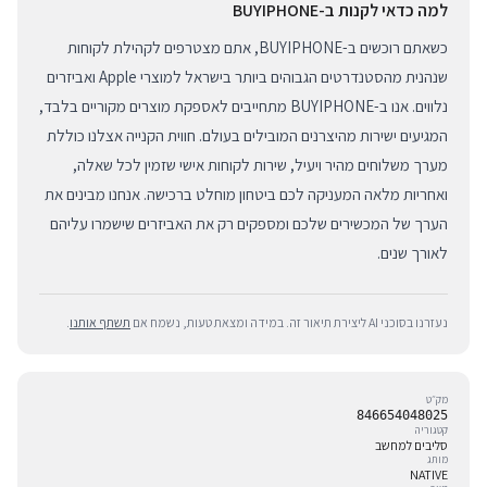
למה כדאי לקנות ב-BUYIPHONE
כשאתם רוכשים ב-BUYIPHONE, אתם מצטרפים לקהילת לקוחות
שנהנית מהסטנדרטים הגבוהים ביותר בישראל למוצרי Apple ואביזרים
נלווים. אנו ב-BUYIPHONE מתחייבים לאספקת מוצרים מקוריים בלבד,
המגיעים ישירות מהיצרנים המובילים בעולם. חווית הקנייה אצלנו כוללת
מערך משלוחים מהיר ויעיל, שירות לקוחות אישי שזמין לכל שאלה,
ואחריות מלאה המעניקה לכם ביטחון מוחלט ברכישה. אנחנו מבינים את
הערך של המכשירים שלכם ומספקים רק את האביזרים שישמרו עליהם
לאורך שנים.
נעזרנו בסוכני AI ליצירת תיאור זה. במידה ומצאת טעות, נשמח אם
תשתף אותנו
.
מק״ט
846654048025
קטגוריה
סליבים למחשב
מותג
NATIVE