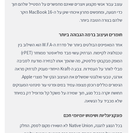
עוצב עבור אנשי מקצוע ויוצרים שאינם מתפשרים על הסטייל שלהם תוך
כדי תנועה, ומחפשים פתרון איכותי שיגן על ה-MacBook 16 היקר
שלהם בצורה הטובה ביותר.
חומרים ועיצוב ברמה הגבוהה ביותר
אחד המאפיינים הבולטים ביותר של סדרת ה-W.F.A הוא השילוב בין
טכנולוגיה לקיימות. הנרתיק עשוי מבד פוליאסטר ממוחזר (rPET)
המופק מבקבוקי פלסטיק, מה שהופך אותו לבחירה מודעת לסביבה
מבלי לוותר על העמידות. צבע ה-Kraft הייחודי מעניק לנרתיק מראה
אורגני, טבעי ואלגנטי שמשלים את העיצוב הנקי של מוצרי Apple.
הגימורים כוללים רוכסן מצופה עמיד במים ופרטי עור סינתטי המעניקים
תחושת יוקרה בכל מגע, תוך שמירה על משקל קל ופרופיל דק במיוחד
שלא מכביד על הנשיאה.
פונקציונליות ושימוש יומיומי חכם
בכל הנוגע להגנה, Native Union לא השאירו מקום לספק. החלק