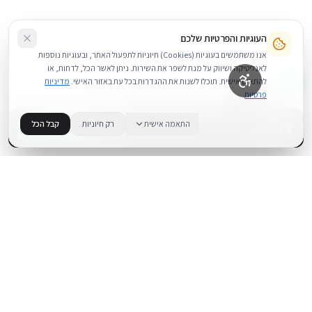
העוגיות והפרטיות שלכם
אנו משתמשים בעוגיות (Cookies) חיוניות לתפעול האתר, ובעוגיות נוספות
לאנליטיקה ושיווק על מנת לשפר את השירות. ניתן לאשר הכל, לדחות, או
להתאים אישית. תוכלו לשנות את ההגדרות בכל עת באזור האישי.
מדיניות
פרטיות
249
₪
התאמה אישית
רק חיוניות
קבל הכל
+
−
BUY NOW
1
במלאי
.
BUYIPHONE
משווק מוצרי אפל בישראל. קונים בקליק עם אחריות אמיתית.
א׳–ה׳: 10:00–18:00