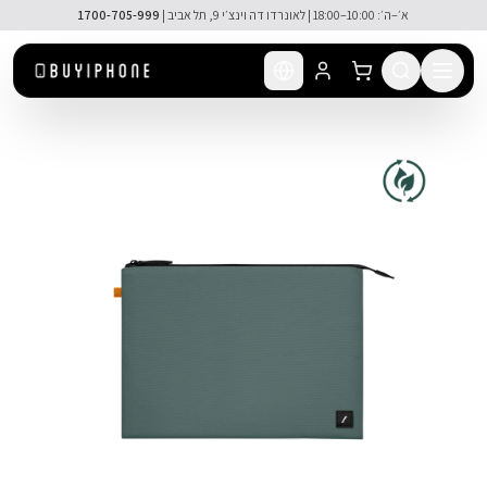
לג לתוכן הראשי
א׳–ה׳: 10:00–18:00 | לאונרדו דה וינצ׳י 9, תל אביב |
1700-705-999