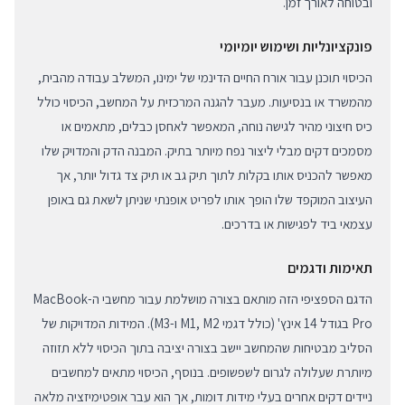
ובטוחה לאורך זמן.
פונקציונליות ושימוש יומיומי
הכיסוי תוכנן עבור אורח החיים הדינמי של ימינו, המשלב עבודה מהבית,
מהמשרד או בנסיעות. מעבר להגנה המרכזית על המחשב, הכיסוי כולל
כיס חיצוני מהיר לגישה נוחה, המאפשר לאחסן כבלים, מתאמים או
מסמכים דקים מבלי ליצור נפח מיותר בתיק. המבנה הדק והמדויק שלו
מאפשר להכניס אותו בקלות לתוך תיק גב או תיק צד גדול יותר, אך
העיצוב המוקפד שלו הופך אותו לפריט אופנתי שניתן לשאת גם באופן
עצמאי ביד לפגישות או בדרכים.
תאימות ודגמים
הדגם הספציפי הזה מותאם בצורה מושלמת עבור מחשבי ה-MacBook
Pro בגודל 14 אינץ' (כולל דגמי M1, M2 ו-M3). המידות המדויקות של
הסליב מבטיחות שהמחשב יישב בצורה יציבה בתוך הכיסוי ללא תזוזה
מיותרת שעלולה לגרום לשפשופים. בנוסף, הכיסוי מתאים למחשבים
ניידים דקים אחרים בעלי מידות דומות, אך הוא עבר אופטימיזציה מלאה