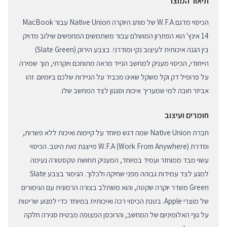
תיאור המוצר
הכיסוי מדגם W.F.A של מותג היוקרה Native Union עבור MacBook
14 אינץ' הוא הפתרון המושלם עבור משתמשים המחפשים שילוב מדויק
בין הגנה איכותית לעיצוב נקי ומודרני. בצבע הירוק (Slate Green)
הייחודי, הכיסוי מעניק למחשב הנייד מראה מתוחכם ויוקרתי, תוך שמירה
על פרופיל דק וקל משקל שאינו מכביד על הניידות שלכם ביומיום. זהו
אביזר חובה למי שמעריך איכות וסגנון לצד המחשב שלו.
חומרים ועיצוב
חברת Native Union שמה דגש מיוחד על קיימות ואיכות ללא פשרות,
וסדרת W.F.A (Work From Anywhere) מייצגת זאת היטב. הכיסוי
עשוי מבד ממוחזר ועמיד במיוחד, המעניק תחושת טקסטורה נעימה
למגע לצד עמידות גבוהה מפני שחיקה ולכלוך. הגימור בצבע Slate
Green משדר יוקרה שקטה, והוא משתלב בצורה הרמונית עם הגימורים
של מוצרי Apple. בטנת הכיסוי רכה ואיכותית במיוחד כדי למנוע שריטות
על גוף האלומיניום של המחשב, והרוכסן המצופה מבטיח סגירה חלקה