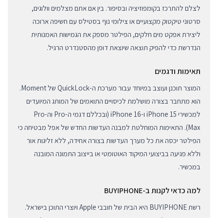
לצלם להתרכז בקומפוזיציה ובסיפור. בין אם אתם מצלמים וולוגים,
סרטוני טיקטוק מקצועיים או צילומי נוף בסטילס עם חשיפה ארוכה
ליצירת אפקט מים חלקים, הפילטר מספק את הגמישות האמנותית
הנדרשת כדי להפיק תוצאה שיוצאת דופן מהסטנדרט הרגיל.
תאימות ודגמים
המוצר תוכנן ועוצב במיוחד עבור מערכת ה-QuickLock של Moment.
הוא מתחבר בצורה מושלמת לכיסויים התואמים של המותג המיועדים
למכשירי iPhone 15 ו-iPhone 16 (ובכללם דגמי ה-Pro וה-Pro
Max). התאימות המוחלטת למבנה העדשות החדש של אפל מבטיחה כי
הפילטר יכסה את כל מערך העדשות בצורה אחידה, ללא זליגות אור
וללא פגיעה בביצועי המיקוד האוטומטי או בייצוב התמונה המובנה
במכשיר.
למה כדאי לקנות ב-BUYIPHONE
רשת BUYIPHONE היא הבית של חובבי Apple ויוצרי התוכן בישראל.