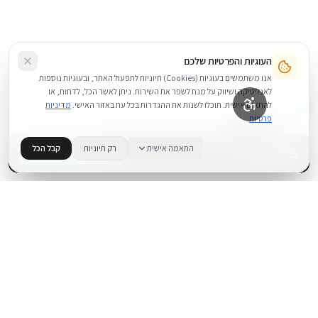
העוגיות והפרטיות שלכם
אנו משתמשים בעוגיות (Cookies) חיוניות לתפעול האתר, ובעוגיות נוספות
לאנליטיקה ושיווק על מנת לשפר את השירות. ניתן לאשר הכל, לדחות, או
להתאים אישית. תוכלו לשנות את ההגדרות בכל עת באזור האישי.
מדיניות
פרטיות
299
₪
התאמה אישית
רק חיוניות
קבל הכל
+
−
BUY NOW
1
במלאי
.
BUYIPHONE
משווק מוצרי אפל בישראל. קונים בקליק עם אחריות אמיתית.