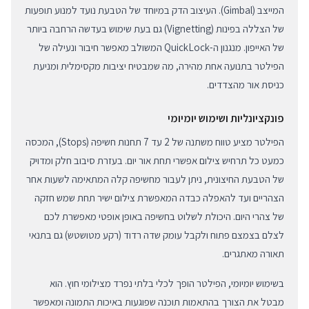
המייצב (Gimbal). העיצוב הדק במיוחד של הטבעת נועד למנוע תופעות
של הצללה בפינות (Vignetting) גם בעת שימוש בעדשה הרחבה ביותר
של האייפון. מנגנון ה-QuickLock המשולב מאפשר חיבור ונעילה של
הפילטר בתנועה אחת מהירה, מה שמבטיח יציבות מקסימלית ומניעת
כניסת אור מהצדדים.
פונקציונליות ושימוש יומיומי
הפילטר מציע טווח משתנה של 2 עד 7 תחנות חשיפה (Stops), המכסה
כמעט כל תרחיש צילום אפשרי תחת אור יום. בעזרת סיבוב חלק ומדויק
של הטבעת החיצונית, ניתן לעבור מחשיפה קלה המתאימה לשעות אחר
הצהריים ועד להאפלה כבדה המאפשרת צילום ישיר תחת שמש חזקה
של צהרי היום. היכולת לשלוט בחשיפה באופן אופטי מאפשרת לכם
לצלם בצמצם פתוח ולקבל עומק שדה רדוד (רקע מטושטש) גם בתנאי
תאורה מאתגרים.
בשימוש יומיומי, הפילטר הופך לכלי בלתי נפרד מצילומי חוץ. הוא
מבטל את הצורך בהתאמות תוכנה שפוגעות באיכות התמונה ומאפשר