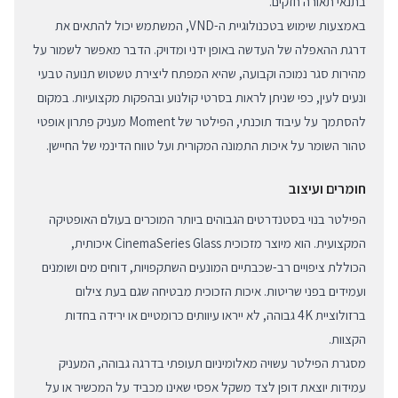
בתנאי תאורה חזקים.
באמצעות שימוש בטכנולוגיית ה-VND, המשתמש יכול להתאים את
דרגת ההאפלה של העדשה באופן ידני ומדויק. הדבר מאפשר לשמור על
מהירות סגר נמוכה וקבועה, שהיא המפתח ליצירת טשטוש תנועה טבעי
ונעים לעין, כפי שניתן לראות בסרטי קולנוע ובהפקות מקצועיות. במקום
להסתמך על עיבוד תוכנתי, הפילטר של Moment מעניק פתרון אופטי
טהור השומר על איכות התמונה המקורית ועל טווח הדינמי של החיישן.
חומרים ועיצוב
הפילטר בנוי בסטנדרטים הגבוהים ביותר המוכרים בעולם האופטיקה
המקצועית. הוא מיוצר מזכוכית CinemaSeries Glass איכותית,
הכוללת ציפויים רב-שכבתיים המונעים השתקפויות, דוחים מים ושומנים
ועמידים בפני שריטות. איכות הזכוכית מבטיחה שגם בעת צילום
ברזולוציית 4K גבוהה, לא ייראו עיוותים כרומטיים או ירידה בחדות
הקצוות.
מסגרת הפילטר עשויה מאלומיניום תעופתי בדרגה גבוהה, המעניק
עמידות יוצאת דופן לצד משקל אפסי שאינו מכביד על המכשיר או על