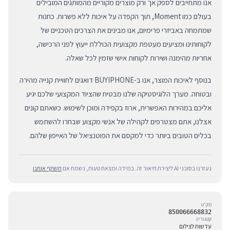
אנו מתחייבים לספק אך ורק מוצרים מקוריים מהמותגים המובילים
בעולם כמו Moment, תוך הקפדה על איכות ללא פשרות. כחנות
שמתמחה באביזרי פרימיום, אנו מבינים את הצרכים הטכניים של
לקוחותינו ומציעים מעטפת מקצועית הכוללת ייעוץ לפני הרכישה,
אחריות מהימנה ושירות לקוחות אישי שזמין לכל שאלה.
בנוסף לאיכות המוצר, אנו ב-BUYIPHONE דואגים לחוויית קנייה מהירה
ובטוחה. מערך הלוגיסטיקה שלנו מבטיח שהציוד המקצועי שלכם יגיע
אליכם במהירות האפשרית, ארוז בקפידה ומוכן לשימוש. כשאתם קונים
אצלנו, אתם מצטרפים לקהילה של אנשי מקצוע שבחרו להשתמש
בכלים הטובים ביותר כדי למקסם את הפוטנציאל של האייפון שלהם.
נעזרנו בסוכני AI ליצירת תיאור זה. במידה ומצאת טעות, נשמח אם
תשתף אותנו
.
מק״ט
850066668832
קטגוריה
עדשות לצילום