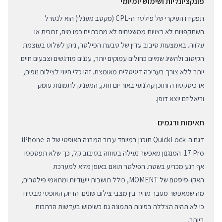
פונקציונליות ושימוש יומיומי
תפקידו העיקרי של פילטר ה-CPL (מקטב מעגלי) הוא לנטרל
השתקפויות לא רצויות ממשטחים לא מתכתיים כמו מים, זכוכית או
עלווה. באמצעות סיבוב עדין של טבעת הפילטר, ניתן לשלוט בעוצמת
הקיטוב ולהשיג שמיים כחולים עמוקים יותר, עננים מודגשים וצבעים חיים
יותר ללא צורך בעריכה דיגיטלית מאומצת. זהו כלי חיוני לצילום נופים,
ארכיטקטורה ותוכן קולנועי באור יום חזק, המעניק לתמונות עומק
וריאליזם יוצא דופן.
תאימות ודגמים
דגם ה-QuickLock תוכנן במיוחד עבור המבנה האופטי של ה-iPhone
17 Pro. המנגנון מאפשר נעילה בטוחה בסיבוב קל, כך שלא תפספסו
אף רגע מכריע בשטח. הפילטר תואם באופן מלא למערכת
האקו-סיסטם של MOMENT, כולל תושבות ייעודיות ומתאמי פילטרים,
מה שמאפשר מעבר מהיר בין מצבי צילום שונים. הדיוק האופטי מבטיח
כי לא תהיה הצללה בפינות התמונה גם בשימוש בעדשות הרחבות
ביותר.