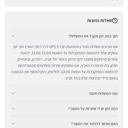
שאלות נפוצות
תוך כמה זמן אקבל את המשלוח?
אנו מציעים משלוח מהיר באמצעות חברת UPS לכל רחבי הארץ תוך יום
עסקים אחד להזמנות המתקבלות עד השעות 11:00-12:00, למעט
אזורים מרוחקים ומעבר לקו הירוק. באזור תל אביב, רמת גן, גבעתיים,
חולון, בת ים ומרכז הארץ, אנו מספקים שירות משלוחים מהיום להיום
להזמנות המתקבלות עד השעה 13:00. לחלופין, ניתן לאסוף את ההזמנה
באופן מיידי מהחנות שלנו בתל אביב.
מתי המשלוח חינם?
ב-BUYIPHONE אנו מציעים משלוח מהיר וחינם לכל רחבי הארץ בכל קנייה
כמה זמן יש לי אחריות על המוצר?
מעל ₪300. השירות מתבצע באמצעות חברת UPS, חברת המשלוחים
המובילה והאמינה בישראל. עבור רכישות בסכום נמוך מ-₪300, המשלוח
כל מוצרי אפל החדשים באתר BUYIPHONE מגיעים עם שנה אחת של
המהיר זמין בעלות נוחה של ₪35 בלבד.
האם אפשר להחזיר את המוצר?
אחריות יבואן רשמית ומלאה, הניתנת למימוש בכל מעבדות השירות