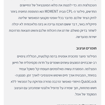
הטכנולוגית הזו. כדי למצות את מלוא הפוטנציאל של החיישנים
החדשים, פילטר ה-CPL מבית MOMENT הוא התוספת החיונית ביותר
לתיק הציוד שלכם. מדובר בכלי אופטי מקצועי המאפשר שליטה
פיזיקלית באור, דבר ששום תוכנת עריכה או בינה מלאכותית לא יכולה
לשחזר בדיוק מושלם. שדרגו את היכולות שלכם והשיגו תוצאות מרהיבות
ישירות מהעדשה.
חומרים ועיצוב
הפילטר מיוצר מזכוכית אופטית ברמה קולנועית, הכוללת ציפויים
רב-שכבתיים המונעים עיוותים ושומרים על חדות מקסימלית של חיישן
המצלמה. המסגרת עשויה מאלומיניום תעופתי קל משקל ועמיד
במיוחד, המבטיח אורך חיים ושימוש אינטנסיבי לאורך זמן. מנגנון ה-
QuickLock הייחודי מאפשר הרכבה מהירה ומדויקת על המכשיר ללא
חשש מתזוזות, תוך שמירה על פרופיל אלגנטי שמתכתב עם העיצוב
המוקפד של אפל.