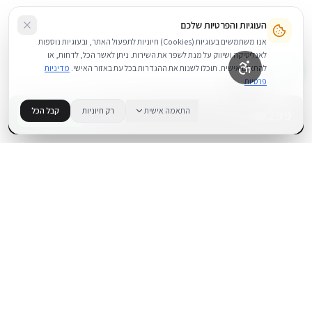
העוגיות והפרטיות שלכם
אנו משתמשים בעוגיות (Cookies) חיוניות לתפעול האתר, ובעוגיות נוספות
לאנליטיקה ושיווק על מנת לשפר את השירות. ניתן לאשר הכל, לדחות, או
להתאים אישית. תוכלו לשנות את ההגדרות בכל עת באזור האישי.
מדיניות
פרטיות
299
₪
התאמה אישית
רק חיוניות
קבל הכל
+
−
BUY NOW
1
במלאי
.
BUYIPHONE
משווק מוצרי אפל בישראל. קונים בקליק עם אחריות אמיתית.
א׳–ה׳: 10:00–18:00
לאונרדו דה וינצ׳י 9, תל אביב