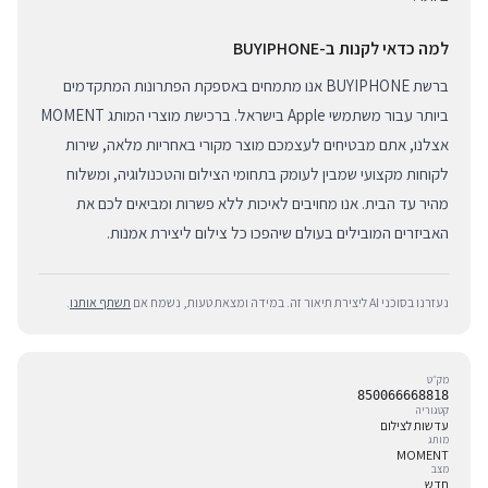
למה כדאי לקנות ב-BUYIPHONE
ברשת BUYIPHONE אנו מתמחים באספקת הפתרונות המתקדמים
ביותר עבור משתמשי Apple בישראל. ברכישת מוצרי המותג MOMENT
אצלנו, אתם מבטיחים לעצמכם מוצר מקורי באחריות מלאה, שירות
לקוחות מקצועי שמבין לעומק בתחומי הצילום והטכנולוגיה, ומשלוח
מהיר עד הבית. אנו מחויבים לאיכות ללא פשרות ומביאים לכם את
האביזרים המובילים בעולם שיהפכו כל צילום ליצירת אמנות.
נעזרנו בסוכני AI ליצירת תיאור זה. במידה ומצאת טעות, נשמח אם
תשתף אותנו
.
מק״ט
850066668818
קטגוריה
עדשות לצילום
מותג
MOMENT
מצב
חדש