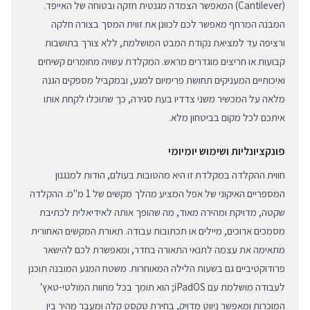
(Cantilever) המאפשר הצמדה מגנטית חזקה ובטוחה של האייפד.
המבנה המרחף מאפשר לכם לכוונן את זווית המסך בצורה חלקה
ורציפה עד למציאת נקודת המבט המושלמת, ללא צורך בתושבות
קבועות או חריצים מוגדרים מראש. המקלדת עשויה מחומרים קשיחים
ואיכותיים המעניקים תחושת פרימיום למגע, ובמקביל מספקים הגנה
מלאה על המכשיר משני צדדיו בעת סגירה, כך שתוכלו לקחת אותו
איתכם לכל מקום בביטחון מלא.
פונקציונליות ושימוש יומיומי
חווית ההקלדה במקלדת זו היא מהטובות בעולם, הודות למנגנון
המספריים האיקוני של אפל המציע מהלך מקשים של 1 מ"מ. ההקלדה
שקטה, מדויקת ומהירה מאוד, מה שהופך אותה לאידיאלית לכתיבת
מסמכים ארוכים, מיילים או תכתובות עבודה. תאורת המקשים האחורית
מתאימה את עצמה לתנאי התאורה בחדר, ומאפשרת לכם להישאר
פרודוקטיביים גם בשעות הלילה המאוחרות. משטח המגע המובנה תוכנן
לעבודה מושלמת עם iPadOS; הוא תומך בכל מחוות המולטי-טאץ'
המוכרות ומאפשר ניווט מדויק, בחירת טקסט קלה ומעבר מהיר בין