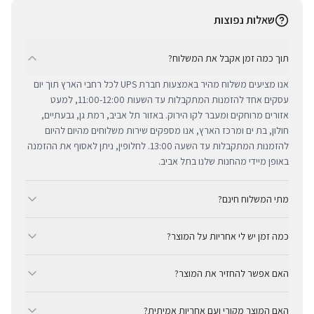
שאלות נפוצות
תוך כמה זמן אקבל את המשלוח?
אנו מציעים משלוח מהיר באמצעות חברת UPS לכל רחבי הארץ תוך יום
עסקים אחד להזמנות המתקבלות עד השעות 11:00-12:00, למעט
אזורים מרוחקים ומעבר לקו הירוק. באזור תל אביב, רמת גן, גבעתיים,
חולון, בת ים ומרכז הארץ, אנו מספקים שירות משלוחים מהיום להיום
להזמנות המתקבלות עד השעה 13:00. לחלופין, ניתן לאסוף את ההזמנה
באופן מיידי מהחנות שלנו בתל אביב.
מתי המשלוח חינם?
ב-BUYIPHONE אנו מציעים משלוח מהיר וחינם לכל רחבי הארץ בכל קנייה
כמה זמן יש לי אחריות על המוצר?
מעל ₪300. השירות מתבצע באמצעות חברת UPS, חברת המשלוחים
המובילה והאמינה בישראל. עבור רכישות בסכום נמוך מ-₪300, המשלוח
כל מוצרי אפל החדשים באתר BUYIPHONE מגיעים עם שנה אחת של
המהיר זמין בעלות נוחה של ₪35 בלבד.
האם אפשר להחזיר את המוצר?
אחריות יבואן רשמית ומלאה, הניתנת למימוש בכל מעבדות השירות
המורשות בישראל. עבור מוצרים שאינם חדשים, תקופת האחריות
כן, ניתן להחזיר מוצר תוך 14 יום מקבלתו בכפוף לתקנון ההחזרות שלנו.
המדויקת מצוינת בצורה ברורה ונגישה בדף המוצר הספציפי. מרכז
האם המוצר מקורי ועם אחריות אמיתית?