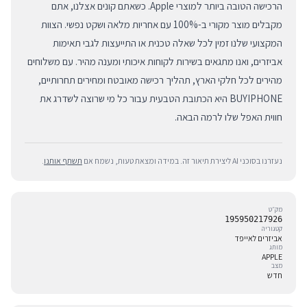
הרכישה הטובה ביותר למוצרי Apple. כשאתם קונים אצלנו, אתם
מקבלים מוצר מקורי ב-100% עם אחריות מלאה ושקט נפשי. הצוות
המקצועי שלנו זמין לכל שאלה טכנית או התייעצות לגבי תאימות
אביזרים, ואנו מתגאים בשירות לקוחות איכותי ומענה מהיר. עם משלוחים
מהירים לכל חלקי הארץ, תהליך רכישה מאובטח ומחירים תחרותיים,
BUYIPHONE היא הכתובת הטבעית עבור כל מי שרוצה לשדרג את
חווית האפל שלו לרמה הבאה.
נעזרנו בסוכני AI ליצירת תיאור זה. במידה ומצאת טעות, נשמח אם
תשתף אותנו
.
מק״ט
195950217926
קטגוריה
אביזרים לאייפד
מותג
APPLE
מצב
חדש