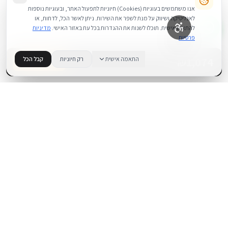
אנו משתמשים בעוגיות (Cookies) חיוניות לתפעול האתר, ובעוגיות נוספות
לאנליטיקה ושיווק על מנת לשפר את השירות. ניתן לאשר הכל, לדחות, או
להתאים אישית. תוכלו לשנות את ההגדרות בכל עת באזור האישי.
מדיניות
פרטיות
1,074
₪
התאמה אישית
רק חיוניות
קבל הכל
בדוק זמינות
.
BUYIPHONE
משווק מוצרי אפל בישראל. קונים בקליק עם אחריות אמיתית.
א׳–ה׳: 10:00–18:00
לאונרדו דה וינצ׳י 9, תל אביב