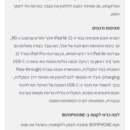
אפליקציות, מה שמייתר כמעט לחלוטין את הצורך בהרמת היד למסך
המגע.
תאימות ודגמים
דגם זה תוכנן ספציפית עבור ה-iPad Air 11 אינץ' החדש עם שבב ה-M3,
אך בזכות התאימות המורחבת של אפל, הוא עובד בצורה מושלמת גם
עם דגמי iPad Air דור רביעי וחמישי, וכן עם דגמי iPad Pro בגודל 11
אינץ' (דור ראשון עד רביעי). תכונה בולטת נוספת היא יציאת ה-USB-C
המובנית בציר המקלדת, המאפשרת טעינה עוברת (Pass-through
charging). פיצ'ר זה מאפשר לכם להטעין את האייפד דרך המקלדת,
ובכך להשאיר את חיבור ה-USB-C המובנה של האייפד פנוי לחיבור
כוננים חיצוניים או מסכים. המקלדת כוללת פריסת מקשים בערבית
ובעברית, המותאמת לצרכי המשתמש המקומי.
למה כדאי לקנות ב-BUYIPHONE
חנות BUYIPHONE מחויבת לספק ללקוחותיה בישראל את חווית