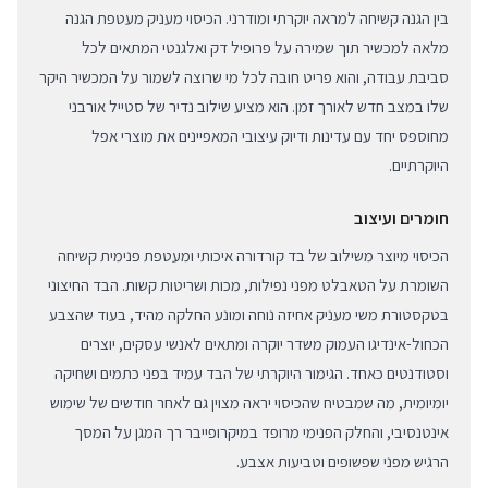
בין הגנה קשיחה למראה יוקרתי ומודרני. הכיסוי מעניק מעטפת הגנה
מלאה למכשיר תוך שמירה על פרופיל דק ואלגנטי המתאים לכל
סביבת עבודה, והוא פריט חובה לכל מי שרוצה לשמור על המכשיר היקר
שלו במצב חדש לאורך זמן. הוא מציע שילוב נדיר של סטייל אורבני
מחוספס יחד עם עדינות ודיוק עיצובי המאפיינים את מוצרי אפל
היוקרתיים.
חומרים ועיצוב
הכיסוי מיוצר משילוב של בד קורדורה איכותי ומעטפת פנימית קשיחה
השומרת על הטאבלט מפני נפילות, מכות ושריטות קשות. הבד החיצוני
בטקסטורת משי מעניק אחיזה נוחה ומונע החלקה מהיד, בעוד שהצבע
הכחול-אינדיגו העמוק משדר יוקרה ומתאים לאנשי עסקים, יוצרים
וסטודנטים כאחד. הגימור היוקרתי של הבד עמיד בפני כתמים ושחיקה
יומיומית, מה שמבטיח שהכיסוי יראה מצוין גם לאחר חודשים של שימוש
אינטנסיבי, והחלק הפנימי מרופד במיקרופייבר רך המגן על המסך
הרגיש מפני שפשופים וטביעות אצבע.