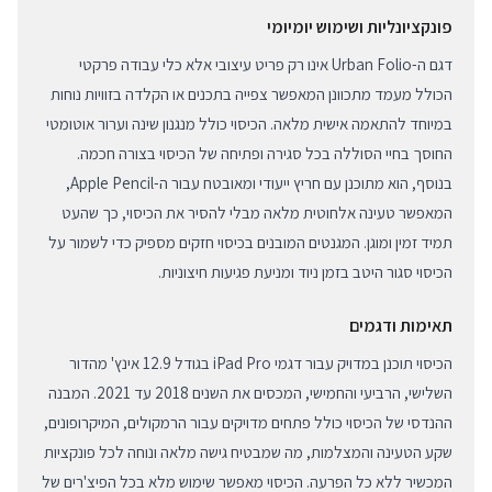
פונקציונליות ושימוש יומיומי
דגם ה-Urban Folio אינו רק פריט עיצובי אלא כלי עבודה פרקטי
הכולל מעמד מתכוונן המאפשר צפייה בתכנים או הקלדה בזוויות נוחות
במיוחד להתאמה אישית מלאה. הכיסוי כולל מנגנון שינה וערור אוטומטי
החוסך בחיי הסוללה בכל סגירה ופתיחה של הכיסוי בצורה חכמה.
בנוסף, הוא מתוכנן עם חריץ ייעודי ומאובטח עבור ה-Apple Pencil,
המאפשר טעינה אלחוטית מלאה מבלי להסיר את הכיסוי, כך שהעט
תמיד זמין ומוגן. המגנטים המובנים בכיסוי חזקים מספיק כדי לשמור על
הכיסוי סגור היטב בזמן ניוד ומניעת פגיעות חיצוניות.
תאימות ודגמים
הכיסוי תוכנן במדויק עבור דגמי iPad Pro בגודל 12.9 אינץ' מהדור
השלישי, הרביעי והחמישי, המכסים את השנים 2018 עד 2021. המבנה
ההנדסי של הכיסוי כולל פתחים מדויקים עבור הרמקולים, המיקרופונים,
שקע הטעינה והמצלמות, מה שמבטיח גישה מלאה ונוחה לכל פונקציות
המכשיר ללא כל הפרעה. הכיסוי מאפשר שימוש מלא בכל הפיצ'רים של