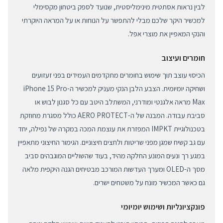
לבין נראות אסתטית מינימליסטית, שנועד לספק ביטחון מקסימלי
למכשיר היקר שלכם מבלי להתפשר על הנוחות או על המראה היוקרתי
והנקי המאפיין את מוצרי אפל.
חומרים ועיצוב
הכיסוי עוצב תוך שימוש בחומרים מתקדמים העמידים בפני זעזועים
ושחיקה יומיומית. הצבע הלבן הנקי מעניק למכשיר ה-iPhone 15 Pro
Max מראה אלגנטי ומודרני, המשתלב היטב עם כל סגנון לבוש או
סביבת עבודה. המבנה של ה-AERO PROTECT כולל מסגרת מחוזקת
בטכנולוגיית IMPKT המפזרת את עוצמת המכה במקרה של נפילה, יחד
עם גב קשיח שמגן מפני שריטות ולחצים חיצוניים. הגימור החיצוני מתאפיין
במגע רך ונעים המונע החלקה מהיד, בעוד שהשוליים המוגבהים סביב
מסך ה-OLED ומערך העדשות המורכב מבטיחים הגנה היקפית מלאה
גם כאשר המכשיר מונח על משטחים ישרים.
פונקציונליות ושימוש יומיומי