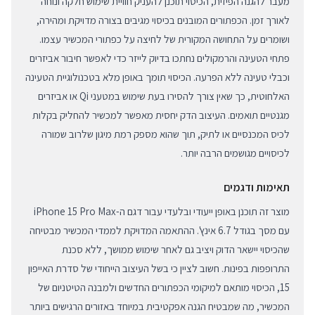
מעבר להגנה הפיזית, הכיסוי תוכנן להעניק חוויית שימוש חלקה ונוחה
לאורך זמן. הכפתורים המובנים בכיסוי מגיבים בצורה מדויקת ומהירה,
ושומרים על התחושה המקורית של לחיצה על כפתורי המכשיר עצמו.
פתחי הטעינה והרמקולים נחתכו בדיוק לייזר כדי לאפשר חיבור אביזרים
וכבלי טעינה ללא הפרעה. הכיסוי תומך באופן מלא בטכנולוגיית הטעינה
האלחוטית, כך שאין צורך להסירו בעת שימוש במטעני Qi או אביזרים
מגנטיים תואמים. העיצוב הדק יחסית מאפשר למכשיר להחליק בקלות
לכיס המכנסיים או לתיק, תוך שהוא מספק רמת מיגון שלרוב שמורה
לכיסויים מגושמים הרבה יותר.
תאימות ודגמים
מוצר זה תוכנן באופן ייעודי ובלעדי עבור דגם ה-iPhone 15 Pro Max
עם מסך בגודל 6.7 אינץ'. ההתאמה המדויקת לממדי המכשיר מבטיחה
שהכיסוי יישאר הדוק ויציב גם לאחר שימוש ממושך, ללא סכנת
התרופפות בפינות. חשוב לציין כי בשל העיצוב הייחודי של סדרת האייפון
15, הכיסוי מותאם למיקומי הכפתורים החדשים ולמבנה הטיטניום של
המכשיר, מה שמבטיח הגנה אפקטיבית במיוחד באזורים הרגישים ביותר