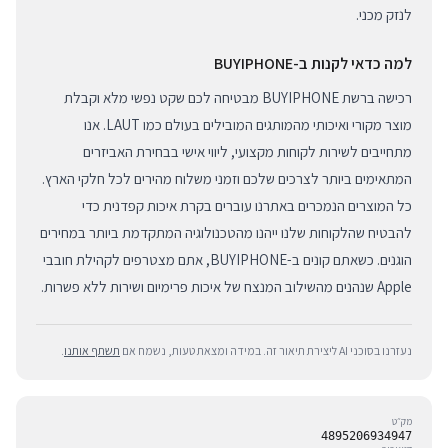
לנזק מכני.
למה כדאי לקנות ב-BUYIPHONE
רכישה ברשת BUYIPHONE מבטיחה לכם שקט נפשי מלא וקבלת
מוצר מקורי ואיכותי מהמותגים המובילים בעולם כמו LAUT. אנו
מתחייבים לשירות לקוחות מקצועי, ליווי אישי בבחירת האביזרים
המתאימים ביותר לצרכים שלכם וזמני משלוח מהירים לכל חלקי הארץ.
כל המוצרים הנמכרים באתרנו עוברים בקרת איכות קפדנית כדי
להבטיח שהלקוחות שלנו ייהנו מהטכנולוגיה המתקדמת ביותר במחירים
הוגנים. כשאתם קונים ב-BUYIPHONE, אתם מצטרפים לקהילת חובבי
Apple שנהנים מהשילוב המנצח של איכות פרימיום ושירות ללא פשרות.
נעזרנו בסוכני AI ליצירת תיאור זה. במידה ומצאת טעות, נשמח אם
תשתף אותנו
.
מק״ט
4895206934947