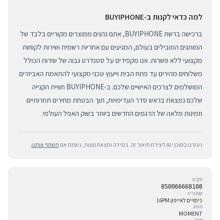
למה כדאי לקנות ב-BUYIPHONE
ברכישה ברשת BUYIPHONE, אתם נהנים ממוצרים מקוריים בלבד של
המותגים המובילים בעולם, המגיעים עם אחריות רשמית ושירות לקוחות
מקצועי ללא פשרות. אנו מקפידים על סטנדרט גבוה של שירות הכולל
משלוחים מהירים עד פתח הבית וייעוץ טכני מקצועי להתאמת האביזרים
המושלמים לצרכים האישיים שלכם. ב-BUYIPHONE חוויית הקנייה
שלכם נמצאת בראש סדר העדיפויות, תוך הבטחת מחירים תחרותיים
וזמינות מלאה של הדגמים החדשים ביותר בשוק האפל העולמי.
נעזרנו בסוכני AI ליצירת תיאור זה. במידה ומצאת טעות, נשמח אם
תשתף אותנו
.
מק״ט
850066668108
קטגוריה
כיסויים לאייפון 16PM
מותג
MOMENT
מצב