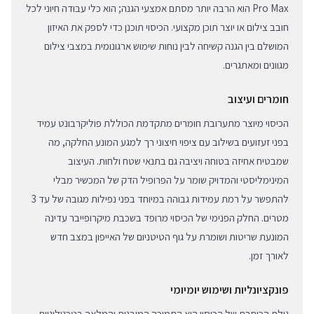
Pro Max הוא הרבה יותר מסתם אמצעי הגנה; הוא כלי עבודה חיוני לכל
חובב צילום או יוצר תוכן מקצועי. הכיסוי תוכנן כדי לספק את האיזון
המושלם בין הגנה קשיחה לבין נוחות שימוש ארגונומית במצבי צילום
מגוונים ומאתגרים.
חומרים ועיצוב
הכיסוי מיוצר מתערובת חומרים מתקדמת הכוללת פוליקרבונט עמיד
בפני זעזועים בשילוב עם ציפוי חיצוני רך למגע המונע החלקה, מה
שמבטיח אחיזה בטוחה ויציבה גם בתנאי שטח ולחות. העיצוב
המינימליסטי והמדויק שומר על הפרופיל הדק של המכשיר מבלי
להתפשר על רמת עמידות גבוהה במיוחד בפני נפילות מגובה של עד 3
מטרים. החלק הפנימי של הכיסוי מרופד בשכבת מיקרופייבר עדינה
המונעת שריטות ושומרת על גוף הטיטניום של האייפון במצב חדש
לאורך זמן.
פונקציונליות ושימוש יומיומי
גולת הכותרת של הכיסוי היא התמיכה המובנית והמלאה בטכנולוגיית