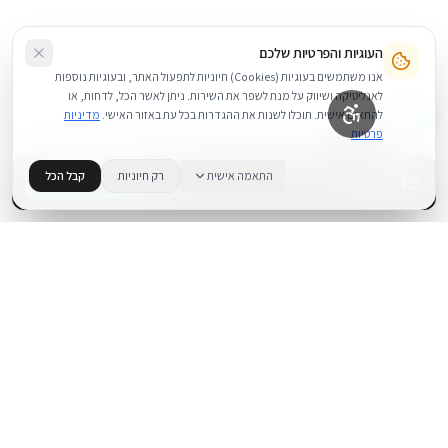
העוגיות והפרטיות שלכם
אנו משתמשים בעוגיות (Cookies) חיוניות לתפעול האתר, ובעוגיות נוספות
לאנליטיקה ושיווק על מנת לשפר את השירות. ניתן לאשר הכל, לדחות, או
להתאים אישית. תוכלו לשנות את ההגדרות בכל עת באזור האישי.
מדיניות
פרטיות
249
₪
התאמה אישית
רק חיוניות
קבל הכל
+
−
BUY NOW
1
במלאי
.
BUYIPHONE
משווק מוצרי אפל בישראל. קונים בקליק עם אחריות אמיתית.
א׳–ה׳: 10:00–18:00