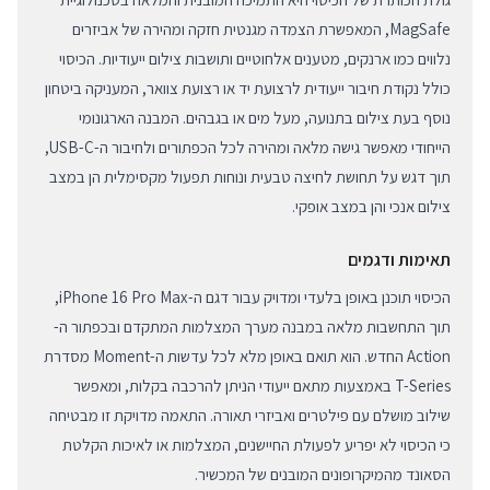
MagSafe, המאפשרת הצמדה מגנטית חזקה ומהירה של אביזרים
נלווים כמו ארנקים, מטענים אלחוטיים ותושבות צילום ייעודיות. הכיסוי
כולל נקודת חיבור ייעודית לרצועת יד או רצועת צוואר, המעניקה ביטחון
נוסף בעת צילום בתנועה, מעל מים או בגבהים. המבנה הארגונומי
הייחודי מאפשר גישה מלאה ומהירה לכל הכפתורים ולחיבור ה-USB-C,
תוך דגש על תחושת לחיצה טבעית ונוחות תפעול מקסימלית הן במצב
צילום אנכי והן במצב אופקי.
תאימות ודגמים
הכיסוי תוכנן באופן בלעדי ומדויק עבור דגם ה-iPhone 16 Pro Max,
תוך התחשבות מלאה במבנה מערך המצלמות המתקדם ובכפתור ה-
Action החדש. הוא תואם באופן מלא לכל עדשות ה-Moment מסדרת
T-Series באמצעות מתאם ייעודי הניתן להרכבה בקלות, ומאפשר
שילוב מושלם עם פילטרים ואביזרי תאורה. התאמה מדויקת זו מבטיחה
כי הכיסוי לא יפריע לפעולת החיישנים, המצלמות או לאיכות הקלטת
הסאונד מהמיקרופונים המובנים של המכשיר.