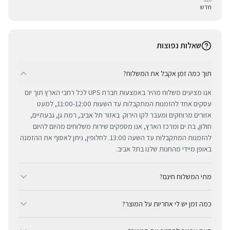
חדש
שאלות נפוצות
תוך כמה זמן אקבל את המשלוח?
אנו מציעים משלוח מהיר באמצעות חברת UPS לכל רחבי הארץ תוך יום
עסקים אחד להזמנות המתקבלות עד השעות 11:00-12:00, למעט
אזורים מרוחקים ומעבר לקו הירוק. באזור תל אביב, רמת גן, גבעתיים,
חולון, בת ים ומרכז הארץ, אנו מספקים שירות משלוחים מהיום להיום
להזמנות המתקבלות עד השעה 13:00. לחלופין, ניתן לאסוף את ההזמנה
באופן מיידי מהחנות שלנו בתל אביב.
מתי המשלוח חינם?
ב-BUYIPHONE אנו מציעים משלוח מהיר וחינם לכל רחבי הארץ בכל קנייה
כמה זמן יש לי אחריות על המוצר?
מעל ₪300. השירות מתבצע באמצעות חברת UPS, חברת המשלוחים
המובילה והאמינה בישראל. עבור רכישות בסכום נמוך מ-₪300, המשלוח
כל מוצרי אפל החדשים באתר BUYIPHONE מגיעים עם שנה אחת של
המהיר זמין בעלות נוחה של ₪35 בלבד.