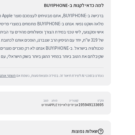
למה כדאי לקנות ב-BUYIPHONE
ברכי
מלאה ושקט נפשי. אנחנו ב-BUYIPHONE מ
אישי ומקצועי, ליווי טכני במידת הצורך ומשלוחים מהירים עד הבי
של 319 ש"ח, יחד עם הניסיון הרב שצברנו, הופכים אותנו לכתובת
טכנולוגיה בישראל. ב-BUYIPHONE אנחנו לא ר
שקיבלתם את הטוב ביותר במחיר ההוגן ביותר בשוק הישראלי, עם 
נעזרנו בסוכני AI ליצירת תיאור זה. במידה ומצאת טעות, נשמח אם
תשתף אותנו
מק״ט
קטגוריה
מותג
מצב
אביזרים לאייפד
APPLE
חדש
195949133695
שאלות נפוצות