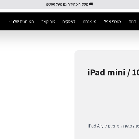
🚚 משלוח מהיר חינם מעל ₪300
חנות
מוצרי אפל
מי אנחנו
לעסקים
צור קשר
המותגים שלנו
Apple Pen) ל-iPad mini / 10.9 /
Apple Pencil (USB-C) המקורי לדיוק מושלם, כתיבה טבעית וטעינה מהירה. מתאים ל-iPad Air,