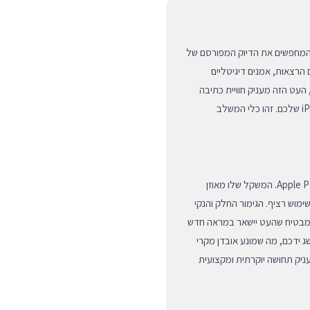
ם עבור אלו המחפשים את הדיוק המפורסם של
 הרצאות, אמנים דיגיטליים
העט הזה מעניק חוויית כתיבה
אינטואיטיבית וחלקה שמשנה את הדרך בה אתם עובדים עם ה-iPad שלכם. זהו כלי המשלב
הנדסת האנוש של אפל באה לידי ביטוי בכל מילימטר של ה-Apple Pencil. המשקל שלו מאוזן
מוש רציף. הגימור החלק והנקי
 שמבטיח שהעט יישאר במראה חדש
ג ידכם, מה שמונע אובדן מקרי
עניק תחושה יוקרתית ומקצועית