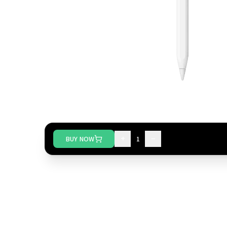
+
−
BUY NOW
1