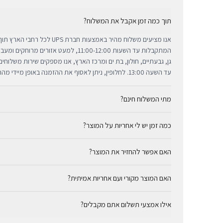
תוך כמה זמן אקבל את המשלוח?
אנו מציעים משלוח מהיר באמצעות חברת 
המתקבלות עד השעות 11:00-12:00, למעט אזורי
גן, גבעתיים, חולון, בת ים ומרכז הארץ, אנו מספקים שירות משלוח
עד השעה 13:00. לחלופין, ניתן לאסוף את ההזמנה באופן מיידי מהחנות שלנו בתל אביב.
מתי המשלוח חינם?
כמה זמן יש לי אחריות על המוצר?
באמצעות חברת UPS, חברת המשלוחים המובילה והאמינה בי
מ-₪300, המשלוח המהיר זמין בעלות נוחה של ₪35 בלבד.
כל מוצרי אפל החדשים באתר BUYIPHONE מ
האם אפשר להחזיר את המוצר?
הניתנת למימוש בכל מעבדות השירות המורשות בישראל. עבור מוצר
המדויקת מצוינת בצורה ברורה ונגישה בדף המוצר הספציפי. מרכז ה
כן, ניתן להחזיר מוצר תוך 14 יום מקבלתו בכפוף לתקנון
לרשותך תמיד כדי להעניק מענה מהיר ומכבד לכל צורך.
האם המוצר מקורי ועם אחריות אמיתית?
זיכוי עבור מוצרים שנפתחו מאריזתם המקורית או כאלו שנעשה בהם 
באמצעי התשלום המקורי, בתנאי שהמוצר נותר במצבו החדש והמקור
בהחלט. BUYIPHONE היא יבואן רשמי ומשווק מורשה. כל המ
אילו אמצעי תשלום אתם מקבלים?
יבואן אמיתית — לא אפור ולא מקביל.