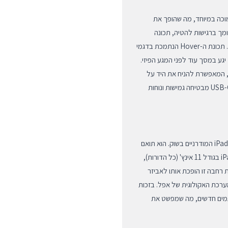
וכה במיוחד, מה שהופך את
מך ברגישות להטיה, תכונה
המאפשרת יצירת הצללות ועובי קו משתנה בהתאם לזווית האחיזה. תכונת ה-Hover הנתמכת בדגמי
ט יגע במסך עוד לפני המגע הפיזי.
, המאפשרת להניח את היד על
המסך בטבעיות ללא חשש מסימנים מיותרים. הטעינה דרך כבל USB-C מבטיחה גמישות ונוחות
ה-Apple Pencil (USB-C) תוכנן לספק מענה רחב למגוון דגמי ה-iPad המודרניים בשוק. הוא תואם
באופן מלא ל-iPad Pro בגודל 12.9 אינץ' (דור 3 ומעלה), iPad Pro בגודל 11 אינץ' (כל הדורות),
), iPad mini (דור 6) וכן ל-iPad דור 10. תאימות רחבה זו הופכת אותו לאביזר
ערכת האקולוגית של אפל. בזכות
עבור דגמים חדשים, מה שמפשט את