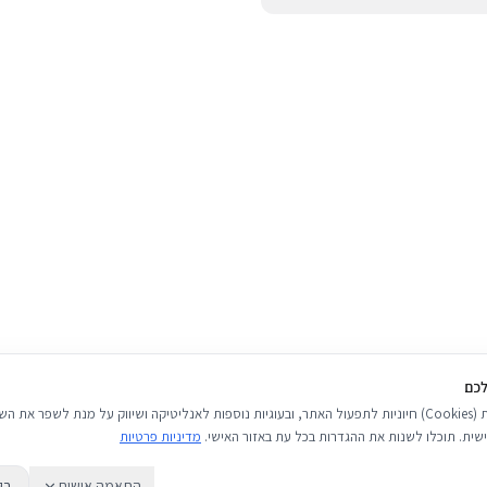
ב-BUYIPHONE ניתן לשלם באמצעות כרטיסי אשראי, Apple Pay, Google Pay או בהעברה בנקאית
(חשבון 537438, סניף 681, בנק 12, על שם עפים על החיים בע״מ). ניתן לפרוס את התשלום לעד 3
יב. שימו לב כי איננו מקבלים
לכם
אנו משתמשים בעוגיות (Cookies) חיוניות לתפעול האתר, ובעוגיות נוספות לאנליטיקה ושיווק על מנת לשפר 
שית. תוכלו לשנות את ההגדרות בכל עת באזור האישי.
מדיניות פרטיות
התאמה אישית
רק