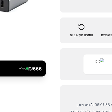
החזרה תוך 14 יום
₪
666
במלאי
תחנת העגינה ALOGIC USB-C 16-in-1 Quad Display Docking Station DV4 היא פתרון
שרות. היא תוכננה במיוחד כדי