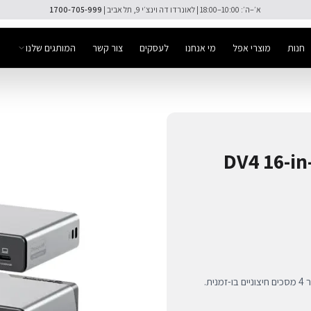
🚚 משלוח מהיר חינם מעל ₪300
חנות
מוצרי אפל
מי אנחנו
לעסקים
צור קשר
המותגים שלנו
DV4 16-in-1 Q
תחנת עגינה עוצמתית ALOGIC DV4 עם 16 יציאות ותמיכה בחיבור 4 מסכים חיצוניים בו-זמנית.