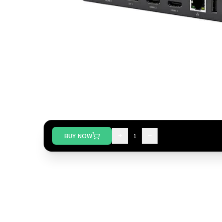
+
−
BUY NOW
1