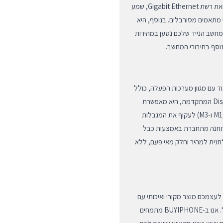
יוצאת דופן. עם 16 יציאות שונות, כולל חיבורי USB-A, USB-C, יציאת רשת Gigabit Ethernet, שמע
ת הצורך בריבוי מתאמים מסורבלים. בנוסף, היא
Power Deliv בהספק של עד 100W, כך שהמחשב הנייד שלכם נטען במהירות
וסף בחיבורי המחשב.
ת לעבוד עם מגוון מערכות הפעלה, כולל
macOS, Windows ו-ChromeOS. הודות לטכנולוגיית DisplayLink המתקדמת, היא מאפשרת
למשתמשי MacBook המבוססים על שבבי Apple Silicon (M1, M2 ו-M3) לעקוף את המגבלות
התחנה מתחברת באמצעות כבל
ולחנית למהיר וחלק מאי פעם, ללא
ב-BUYIPHONE, אתם מבטיחים לעצמכם מוצר מקורי ואיכותי עם
אחריות מלאה ושירות לקוחות בסטנדרטים הגבוהים ביותר בישראל. אנו ב-BUYIPHONE מתמחים