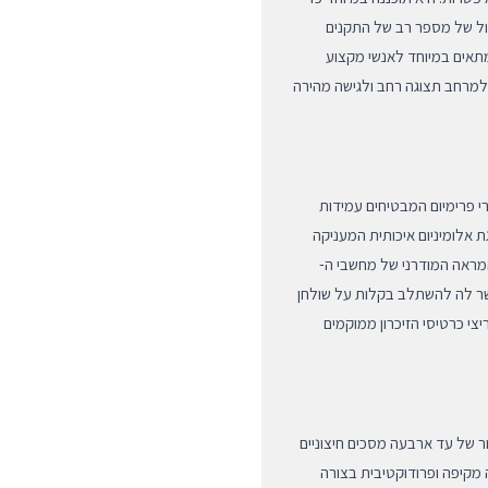
ל של מספר רב של התקנים
מתאים במיוחד לאנשי מקצוע
ם למרחב תצוגה רחב ולגישה מהירה
 ה-DV4, תוך שימוש בחומרי פרימיום המבטיחים עמידות
ת אלומיניום איכותית המעניקה
מראה המודרני של מחשבי ה-
מי מאפשר לה להשתלב בקלות על שולחן
, כאשר חיבורי ה-USB המהירים וחריצי כרטיסי הזיכרון ממוקמים
ינה DV4 היא התמיכה בחיבור של עד ארבעה מסכים חיצוניים
בודה מקיפה ופרודוקטיבית בצורה