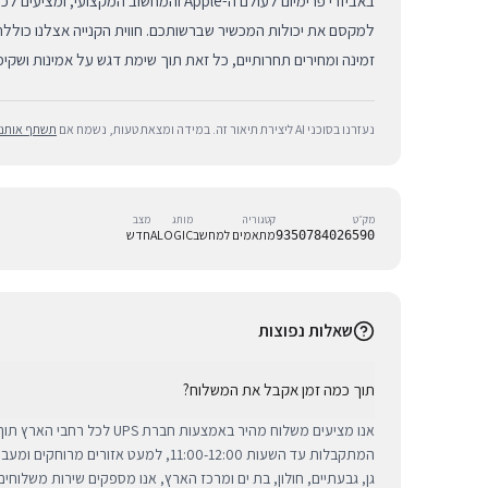
באביזרי פרימיום לעולם ה-Apple והמחשוב המקצוע
למקסם את יכולות המכשיר שברשותכם. חווית הקנייה אצלנו כוללת
זמינה ומחירים תחרותיים, כל זאת תוך שימת דגש על אמינות ושקי
נעזרנו בסוכני AI ליצירת תיאור זה. במידה ומצאת טעות, נשמח אם
תשתף אותנו
מק״ט
קטגוריה
מותג
מצב
מתאמים למחשב
ALOGIC
חדש
9350784026590
שאלות נפוצות
תוך כמה זמן אקבל את המשלוח?
אנו מציעים משלוח מהיר באמצעות חברת 
המתקבלות עד השעות 11:00-12:00, למעט אזורי
גן, גבעתיים, חולון, בת ים ומרכז הארץ, אנו מספקים שירות משלוח