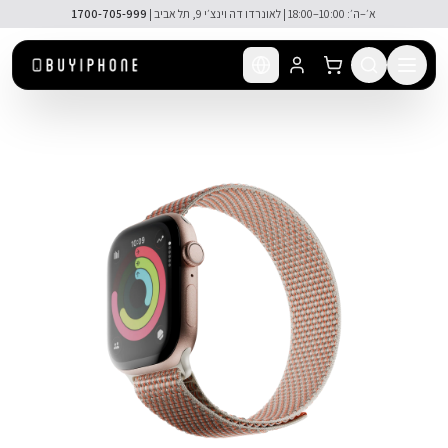
לג לתוכן הראשי
א׳–ה׳: 10:00–18:00 | לאונרדו דה וינצ׳י 9, תל אביב |
1700-705-999