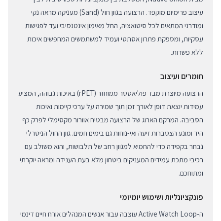
עיצוב פרימיום מוקפד. הרצועה בגוון חול (Sand) מעניקה מראה נקי
ומודרני המתאים לכל סיטואציה, החל מאימון אינטנסיבי ועד לפגישות
עסקיות, ומספקת פתרון אסתטי ועמיד למשתמשים המחפשים איכות
ללא פשרות.
חומרים ועיצוב
הרצועה מיוצרת מבד פוליאסטר ממוחזר (rPET) באיכות גבוהה, המציע
עמידות יוצאת דופן לאורך זמן תוך שמירה על ערכי קיימות ואיכות
הסביבה. המרקם הארוג של הרצועה מבטיח אוורור מקסימלי לפרק כף
היד ומונע הצטברות זיעה ואי-נוחות גם בימים חמים. גוון החול הניטרלי
נבחר בקפידה כדי להחמיא למגוון רחב של תלבושות, והוא משולב עם
רכיבי מתכת עמידים המעניקים ביטחון מלא בעת הענידה ומראה יוקרתי
ומתוחכם.
פונקציונליות ושימוש יומיומי
ה-Active Watch Loop עוצבה עבור אנשים המנהלים אורח חיים דינמי