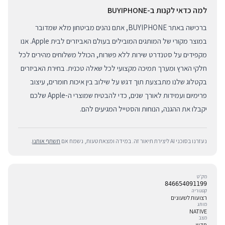
למה כדאי לקנות ב-BUYIPHONE
ברכישה באתר BUYIPHONE, אתם נהנים מביטחון מלא שמדובר
במוצר מקורי של המותגים המובילים בעולם האביזרים לבית Apple. אנו
מקפידים על סטנדרט שירות ללא פשרות, הכולל משלוחים מהירים לכל
חלקי הארץ ומערך תמיכה מקצועי לכל שאלה טכנית. בחירת האביזרים
בקטלוג שלנו מתבצעת תוך דגש על שילוב בין איכות חומרים, עיצוב
פרימיום ועמידות לאורך שנים, כדי להבטיח שמוצרי ה-Apple שלכם
יקבלו את ההגנה, הנוחות והסטייל המגיעים להם.
נעזרנו בסוכני AI ליצירת תיאור זה. במידה ומצאת טעות, נשמח אם
תשתף אותנו
.
מק״ט
846654091199
קטגוריה
רצועות לשעונים
מותג
NATIVE
מצב
חדש