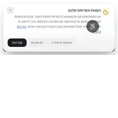
העוגיות והפרטיות שלכם
אנו משתמשים בעוגיות (Cookies) חיוניות לתפעול האתר, ובעוגיות נוספות
לאנליטיקה ושיווק על מנת לשפר את השירות. ניתן לאשר הכל, לדחות, או
להתאים אישית. תוכלו לשנות את ההגדרות בכל עת באזור האישי.
מדיניות
פרטיות
199
₪
התאמה אישית
רק חיוניות
קבל הכל
+
−
BUY NOW
1
במלאי
.
BUYIPHONE
משווק מוצרי אפל בישראל. קונים בקליק עם אחריות אמיתית.
א׳–ה׳: 10:00–18:00
לאונרדו דה וינצ׳י 9, תל אביב