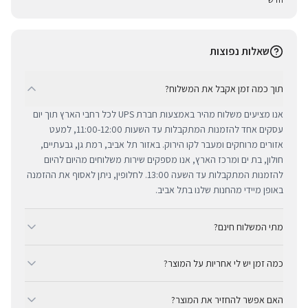
שאלות נפוצות
תוך כמה זמן אקבל את המשלוח?
אנו מציעים משלוח מהיר באמצעות חברת UPS לכל רחבי הארץ תוך יום
עסקים אחד להזמנות המתקבלות עד השעות 11:00-12:00, למעט
אזורים מרוחקים ומעבר לקו הירוק. באזור תל אביב, רמת גן, גבעתיים,
חולון, בת ים ומרכז הארץ, אנו מספקים שירות משלוחים מהיום להיום
להזמנות המתקבלות עד השעה 13:00. לחלופין, ניתן לאסוף את ההזמנה
באופן מיידי מהחנות שלנו בתל אביב.
מתי המשלוח חינם?
ב-BUYIPHONE אנו מציעים משלוח מהיר וחינם לכל רחבי הארץ בכל קנייה
כמה זמן יש לי אחריות על המוצר?
מעל ₪300. השירות מתבצע באמצעות חברת UPS, חברת המשלוחים
המובילה והאמינה בישראל. עבור רכישות בסכום נמוך מ-₪300, המשלוח
כל מוצרי אפל החדשים באתר BUYIPHONE מגיעים עם שנה אחת של
המהיר זמין בעלות נוחה של ₪35 בלבד.
האם אפשר להחזיר את המוצר?
אחריות יבואן רשמית ומלאה, הניתנת למימוש בכל מעבדות השירות