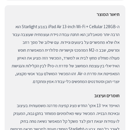
תיאור המוצר
ה-iPad Air 13-inch Wi-Fi + Cellular 128GB בצבע Starlight הוא
הרבה יותר מטאבלט; הוא תחנת עבודה ניידת ועוצמתית שעוצבה עבור
אלו שלא מתפשרים על ביצועים וניידות. עם שילוב של מסך רחב
ומרשים, שבב ה-M2 המהפכני וקישוריות סלולרית המאפשרת חופש
פעולה מוחלט מחוץ לבית או למשרד, המכשיר הזה מציע את האיזון
האידיאלי בין עוצמת המחשוב של סדרת ה-Pro לבין הקלילות והנגישות
המאפיינות את סדרת ה-Air. זהו המכשיר המושלם עבור אנשי מקצוע,
יוצרי תוכן וסטודנטים המחפשים כלי עבודה אמין ומתקדם.
חומרים ועיצוב
האייפד אייר 13 אינץ' החדש מציג קפיצת מדרגה משמעותית בעיצוב
ובאיכות הבנייה. המכשיר עשוי מאלומיניום ממוחזר בתקן גבוה, המעניק
לו עמידות יוצאת דופן לצד משקל קל המאפשר נשיאה נוחה בתיק
לאורך כל היום. צבע ה-Starlight הייחודי מעניק למכשיר מראה פרימיום