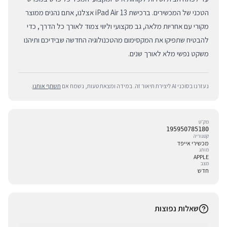
הטכני של המכשירים. ברכישת iPad Air 13 אצלנו, אתם נהנים ממוצר
מקורי עם אחריות מלאה, גב מקצועי וליווי צמוד לאורך כל הדרך, כדי
להבטיח שתפיקו את המקסימום מהטכנולוגיה החדשה שבידיכם ותיהנו
משקט נפשי מלא לאורך שנים.
נעזרנו בסוכני AI ליצירת תיאור זה. במידה ומצאת טעות, נשמח אם
תשתף אותנו
.
מק״ט
195950785180
קטגוריה
מכשירי אייפד
מותג
APPLE
מצב
חדש
שאלות נפוצות