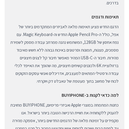
בדרכים.
תאימות ודגמים
הדגם החדש מציע תאימות מלאה לאביזרים המתקדמים ביותר של
אפל, כולל ה-Apple Pencil Pro החדש וה-Magic Keyboard. עם
נפח אחסון של 128GB, המשתמש נהנה ממרחב עבודה מספק לשמירת
מסמכים, מצגות, תמונות וסרטונים באיכות גבוהה ללא חשש מאיבוד
מהירות. חיבור ה-USB-C המהיר מאפשר חיבור קל לצגים חיצוניים
ברזולוציית 6K ולכוננים קשיחים חיצוניים, מה שהופך את האייפד לכלי
עבודה ורסטילי המתאים למעצבים, אדריכלים ואנשי עסקים הזקוקים
לכוח של מחשב בתוך מעטפת של טאבלט דק ויוקרתי.
למה כדאי לקנות ב-BUYIPHONE
כחנות המתמחה במוצרי Apple ואביזרי פרימיום, BUYIPHONE מחויבת
להעניק ללקוחותיה את חוויית הרכישה הטובה ביותר בישראל. אנו
מקפידים על זמינות מלאה של הדגמים החדשים ביותר, אספקה מהירה
עד לפתח הבית ושירות לקוחות אישי ומקצועי המכיר כל פרט במפרט