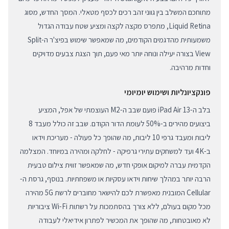
מתוחכם המשלב בין גווני זהב רכים לכסף מטאלי. המסך החדש, מסוג
Liquid Retina, מתפרס מקצה לקצה ומציע שטח עבודה הגדול
משמעותית מהדגמים הקודמים, מה שמאפשר שימוש בפיצ'ר ה-Split
View בצורה יעילה ונוחה יותר מאי פעם, תוך הצגת צבעים מדויקים
וחדות מרהיבה.
פונקציונליות ושימוש יומיומי
בלב ה-iPad Air 13 פועם שבב ה-M2 העוצמתי של אפל, המציע
ביצועים מהירים ב-50% לעומת הדור הקודם. שבב זה כולל מעבד 8
ליבות ומעבד גרפי 10 ליבות, מה שהופך כל פעולה - מעריכת וידאו
ב-4K ועד למשחקים עתירי גרפיקה - לחלקה ומהירה במיוחד. המצלמה
הקדמית עברה למיקום אופקי חדש, מה שמאפשר זווית צילום טבעית
הרבה יותר במהלך שיחות וידאו עסקיות או משפחתיות. בנוסף, גרסת ה-
Cellular המובנית מאפשרת לכם להישאר מחוברים לרשת 5G מהירה
מכל מקום בעולם, ללא צורך בהסתמכות על רשתות Wi-Fi ציבוריות
לא מאובטחות, מה שהופך את המכשיר לפתרון אידיאלי לעבודה