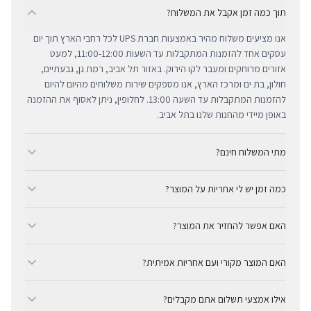
תוך כמה זמן אקבל את המשלוח?
אנו מציעים משלוח מהיר באמצעות חברת UPS לכל רחבי הארץ תוך יום
עסקים אחד להזמנות המתקבלות עד השעות 11:00-12:00, למעט
אזורים מרוחקים ומעבר לקו הירוק. באזור תל אביב, רמת גן, גבעתיים,
חולון, בת ים ומרכז הארץ, אנו מספקים שירות משלוחים מהיום להיום
להזמנות המתקבלות עד השעה 13:00. לחלופין, ניתן לאסוף את ההזמנה
באופן מיידי מהחנות שלנו בתל אביב.
מתי המשלוח חינם?
ב-BUYIPHONE אנו מציעים משלוח מהיר וחינם לכל רחבי הארץ בכל קנייה
כמה זמן יש לי אחריות על המוצר?
מעל ₪300. השירות מתבצע באמצעות חברת UPS, חברת המשלוחים
המובילה והאמינה בישראל. עבור רכישות בסכום נמוך מ-₪300, המשלוח
כל מוצרי אפל החדשים באתר BUYIPHONE מגיעים עם שנה אחת של
המהיר זמין בעלות נוחה של ₪35 בלבד.
האם אפשר להחזיר את המוצר?
אחריות יבואן רשמית ומלאה, הניתנת למימוש בכל מעבדות השירות
המורשות בישראל. עבור מוצרים שאינם חדשים, תקופת האחריות
כן, ניתן להחזיר מוצר תוך 14 יום מקבלתו בכפוף לתקנון ההחזרות שלנו.
המדויקת מצוינת בצורה ברורה ונגישה בדף המוצר הספציפי. מרכז
האם המוצר מקורי ועם אחריות אמיתית?
חשוב לציין כי לא ניתן לקבל זיכוי עבור מוצרים שנפתחו מאריזתם
השירות המקצועי שלנו עומד לרשותך תמיד כדי להעניק מענה מהיר
המקורית או כאלו שנעשה בהם שימוש. ההחזר הכספי יבוצע באמצעי
בהחלט. BUYIPHONE היא יבואן רשמי ומשווק מורשה. כל המוצרים
ומכבד לכל צורך.
התשלום המקורי, בתנאי שהמוצר נותר במצבו החדש והמקורי.
אילו אמצעי תשלום אתם מקבלים?
מקוריים לחלוטין ומגיעים עם אחריות יבואן אמיתית — לא אפור ולא