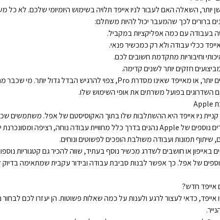
שן יותר, השאלה האם לעבור לניו אייפד תלויה בשימוש היומיומי שלכם. לא כל 
ים ברורים לכך שהמעבר יכול להיות משתלם:
 בעבודה עם כמה אפליקציות במקביל.
פד ככלי עבודה ולא רק כמכשיר פנאי.
יכותי וחיבוריות מתקדמת חשובים לכם.
ביצועים חזקים יותר לשנים קדימה.
מי שמגיע מדגמים ישנים יותר, או מאייפד שאינו מסדרת Pro, צפוי להרגיש הבדל גד
ם השדרוגים בפועל משרתים את אופי השימוש שלו.
Ap
 קניית ניו אייפד היא ההשתלבות שלו בתוך האקוסיסטם של אפל. משתמשים שכ
מק, AirPods או אביזרים נוספים של Apple נהנים בדרך כלל מחוויית עבודה נוחה, רציפה ומס
, שיתוף תמונות ועבודה משולבת הופכים לפשוטים ונוחים.
אייפון או חושבים לשדרג מכשיר נוסף בעתיד, שווה להכיר גם קטגוריות נוספו
וספים של אפל. כך אפשר לבנות סביבת עבודה ובידור עקבית שמתאימה בדיוק 
 אייפד חדש?
 אייפד, כדאי לעצור לרגע ולענות על כמה שאלות פשוטות. הן יעזרו לכם לבחור נ
ייר.