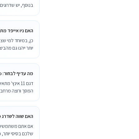
בנוסף, יש שדרוגים
האם ניו אייפד מת
כן, במיוחד למי שצר
יותר ייהנו גם מהבי
מה עדיף לבחור: iPad Pro בגודל 11 אינץ' או 12.9 אינץ'?
המסך ורוצה מרחב ת
האם שווה לשדרג מאייפד פרו 
אם אתם משתמשים בא
שלכם בסיסי יותר, 