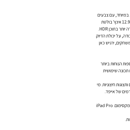
 במיוחד, עם צבעים
מדויקים, בהירות גבוהה ותחושה פרימיום שמורגשת גם בצפייה בסרטים וגם בעבודה ממושכת. בדגם ה-12.9 אינץ' בולטת
ה, על יכולת הדיוק
משחקים, ירגיש כאן
ובה יותר. מצלמת Center Stage היא אחת התוספות הנוחות ביותר
 תכונה שימושית
יזרים ותצוגות חיצוניות. מי
דמים של אייפד.
אחת השאלות החשובות לפני קניית אייפד חדש היא לא רק מה המפרט, אלא מי באמת יפיק ממנו את המקסימום. iPad Pro
ת.