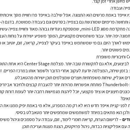
 מיושן אחרי זמן קצר.
ייה ועבודה
 אייפד באמת מרשים הוא התצוגה. אפל שילבה באייפד פרו חוויית מסך איכותית
ת גבוהה מאוד וחוויית צפייה עשירה יותר בתוכן HDR.
ונה יפה יותר. עבור משתמשים מקצועיים, המסך משפיע ישירות על נוחות העבוד
וש לאורך היום. גם מי שמשתמש באייפד בעיקר לצפייה, קריאה, זום, יוטיוב או 
ים פשוטים יותר.
הניו אייפד לא נבנה רק לביצועים, אלא גם לתקשורת ט
 בזמן שיחה, המצלמה יודעת לעקוב אחרי הדובר ולשמור אותו במרכז הפריים. זו
ים אונליין, שיחות משפחתיות ויוצרים שמצלמים תוכן ישירות מהטאבלט.
בנוסף לכך, התמיכה ב-Thunderbolt פותחת אפשרויות מהירות יותר להעברת קבצים ולחיבור אב
ננים חיצוניים או ציוד מקצועי, יוכל ליהנות מגמישות רחבה יותר לעומת דורות קו
תאים?
 ולכן הוא מתאים במיוחד למשתמשים שמחפשים יותר מטאבלט בסיסי.
דים
– לרישום הערות, קריאת חומרי לימוד, זום, עבודה על מסמכים וניהול משימו
עם אפליקציות כבדות, ניהול פרויקטים, הצגת מצגות ועריכת תוכן.