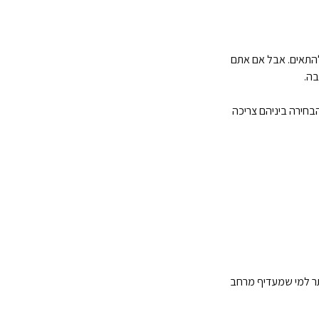
להתאים. אבל אם אתם
בה.
חוויית פרימיום, אבל הבחירה ביניהם צריכה
יזון בין כוח לניידות, ואילו ה-12.9 אינץ' מתאים יותר למי שמעדיף מרחב