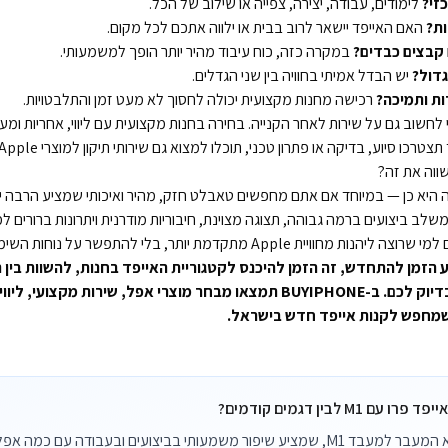
זי?
לימודים, עבודה, יצירה, צפייה או שילוב של הכל.
ות?
האם האייפד יישאר לרוב בבית או ילווה אתכם לכל מקום.
קבצים כבדים?
במקרה כזה, כוח עיבוד מהיר יותר הופך למשמעותי.
דול?
יש הבדל אמיתי בחוויה בין שני הגדלים.
ות ותמיכה?
רכישה מחנות מקצועית יכולה לחסוך לא מעט זמן והתלבטויות.
חשוב גם על שירות לאחר הקנייה. בחירה בחנות מקצועית עם ליווי, אחריות ומע
תצטרכו סיוע, בדיקה או פתרון טכני, תוכלו למצוא גם
שירותי תיקון למוצרי Apple
שווה את זה?
היא כן — במיוחד אם אתם מחפשים טאבלט חזק, מהיר ואיכותי שמציע הרבה י
 משלב ביצועים ברמה גבוהה, תצוגה מצוינת, חיבוריות מודרנית ויתרונות ברורים למ
Apple מתקדמת יותר, בלי להתפשר על נוחות השימוש של טאבלט.
הזמן להתחדש, זה הזמן להיכנס ל
קטגוריית האייפד בחנות
, להשוות בין
דיוק לכם. ב-
BUYIPHONE
תמצאו מבחר
מוצרי אפל
, שירות מקצועי, ליווי 
 שמחפש לקנות אייפד חדש בישראל.
 M1 לבין דגמים קודמים?
ההבדל המרכזי הוא המעבר למעבד M1, שמציע שיפור משמעותי בביצועים ובעבודה עם 