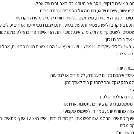
ת ביצועים חזקים, מסך איכותי ותמיכה באביזרים של אפל.
פגישות, שיחות וידאו, חתימה על מסמכים ועבודה ניידת.
מים
– לצפייה איכותית, משחקים, גלישה וחוויית שימוש מהירה ויוקרתית.
 בעיקר בגלישה, צפייה ותפעול בסיסי, ייתכן שגם דגמי אייפד אחרים יכולים 
ומסים, לשנים קדימה ולשימוש אינטנסיבי יותר, הניו אייפד פרו בהחלט בולט לטו
האייפד פרו החדש מגיע בשני גדלים עיקריים: 11 אינץ' ו-12.9 אינץ'. שניהם מציעים 
מוש שלכם.
והה יותר.
פד איתכם כל יום לעבודה, ללימודים או לנסיעות.
 חזק שקל יותר להחזיק ביד לאורך זמן.
כזי בהחלטה שלכם.
מכים, גרפיקה, עריכת תמונות או וידאו.
צוגה מרווחת יותר, במיוחד לשימוש מקצועי.
במילים פשוטות: ה-11 אינץ' מתאים יותר למי שמחפש א
סימלית.
ישן יותר?