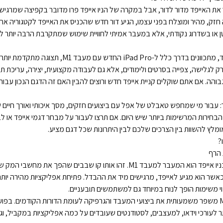
ת האייפד מדור לדור, אבל במקרה של הניו אייפד פרו מדובר בקפיצה שמרגיש
ם 2020, שהיה חזק, מהיר ומוצלח בפני עצמו, הגיע דור חדש שהכניס את האייפד לקטגוריה 
 או בשדרוג נקודתי, אלא במעבר אמיתי לחוויית שימוש שמתקרבת הרבה יותר 
כשמדברים על ניו אייפד, מתכוונים בדרך כלל ל-iPad Pro החדש
ק לגלישה, צפייה בסרטים ולימודים, אלא גם לעבודה מקצועית, יצירה, עריכת תוכן,
בוהה. אם אתם שוקלים קניית אייפד חדש ורוצים להבין האם זה הדגם הנכון עבו
 עבור מי שמחפש טאבלט של אפל עם ביצועים חזקים, מסך איכותי ואורך חיים 
מבחר דגמי אייפד
או לב
ומלץ להשוות בין הצרכים שלכם לבין היתרונות שכל דגם מציע.
?
השדרוג הבולט ביותר בניו אייפד הוא המעבר למעבד M1. זהו אותו קו שבבים שהפך א
, וכאשר הוא מגיע לאייפד, מרגישים מיד את ההבדל. פתיחת אפליקציות מהירה יות
בוי משימות הופך לנוח במיוחד גם למשתמשים תובעניים.
לפי אפל, המעבר ל-M1 משפר משמעותית את ביצועי המעבד והגרפיקה לעומת הדורות הקודמים. בפ
ר לעורכי וידאו, למעצבים, לסטודנטים שעובדים על כמה אפליקציות במקביל, וג