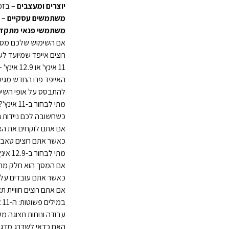
יוצרים ומעצבים
– בזכו
משתמשים עסקיים
– ל
משתמשי פנאי מתקד
אם השימוש שלכם מסתכם
רוצים אייפד שמיועד לע
11 אינץ' או 12.9 אינץ' – איך בוחרים נכון?
להתבסס על אופי השי
מתי לבחור ב-11 אינץ'?
כשחשובה לכם ניידות גב
אם אתם לוקחים את האיי
כאשר אתם רוצים טאבלט
מתי לבחור ב-12.9 אינץ'?
אם המסך הוא חלק מר
כאשר אתם עובדים על מס
אם אתם רוצים חוויית ת
עבודה ונוחות תצוגה מק
האם כדאי לשדרג מדגם 