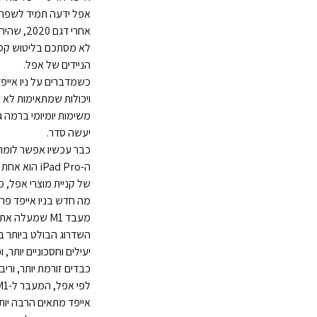
אפל ידעה תמיד לשפר א
אחרי דג
לא מסתכם בליטוש קטן
הניידים של אפל.
ויכולות שמתאימות לא ר
משימות יומיומי ברמה ג
יעשה סדר.
כבר עכשיו אפשר לומר:
ה-iPad Pro הוא אחת הבחירות המרשימות ביותר שיש היום. אם תרצו לעבור על
של
קניית מוצרי אפל
, מ
מה חדש בניו אייפד פרו
מעבד M1 שמעלה את הרף
יעילים וחסכוניים יותר
כבדים זורמת יותר, ורי
אייפד מתאים הרבה יות