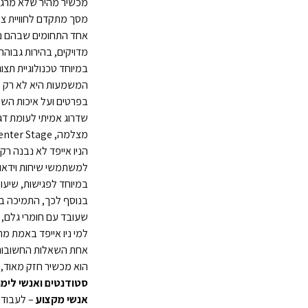
מכשיר מהיר שלא מרגיש
מסך מתקדם לחוויית צפ
אחד התחומים שבהם ניו
במיוחד טכנולוגיית תצוגה מתקדמת מסוג mini-LED, שמספקת ניגודיו
המשמעות היא לא רק תמ
בפרטים ועל איכות השימ
שדרוג אמיתי לעומת דגמ
מצלמה, Center Stage וחיבוריות משופרת
למשתמשי שיחות וידאו:
במיוחד לפגישות, שיעור
שעובד עם חומרי גלם, כו
למי ניו אייפד באמת מ
הוא מכשיר חזק מאוד,
סטודנטים ואנשי לימו
אנשי מקצוע
– לעבודה 